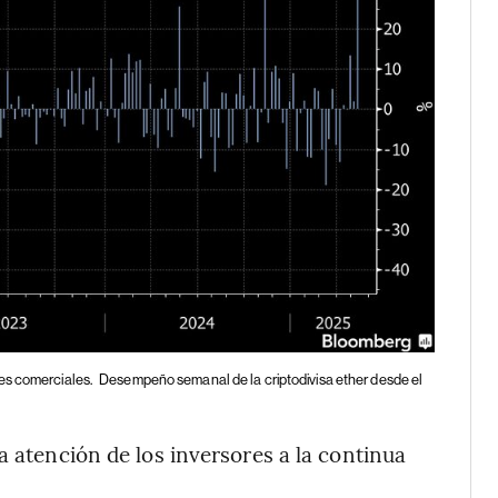
nes comerciales.
Desempeño semanal de la criptodivisa ether desde el
a atención de los inversores a la continua