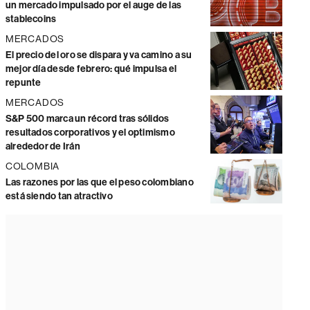
un mercado impulsado por el auge de las
stablecoins
MERCADOS
El precio del oro se dispara y va camino a su
mejor día desde febrero: qué impulsa el
repunte
MERCADOS
S&P 500 marca un récord tras sólidos
resultados corporativos y el optimismo
alrededor de Irán
COLOMBIA
Las razones por las que el peso colombiano
está siendo tan atractivo