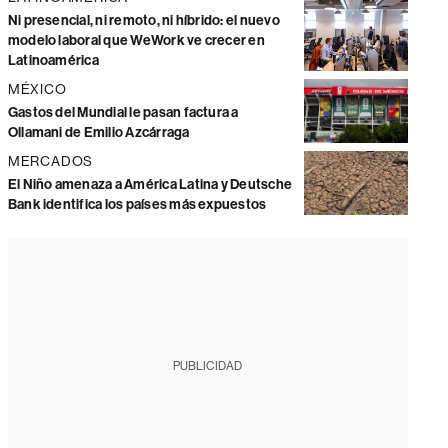
Ni presencial, ni remoto, ni híbrido: el nuevo
modelo laboral que WeWork ve crecer en
Latinoamérica
MÉXICO
Gastos del Mundial le pasan factura a
Ollamani de Emilio Azcárraga
MERCADOS
El Niño amenaza a América Latina y Deutsche
Bank identifica los países más expuestos
PUBLICIDAD