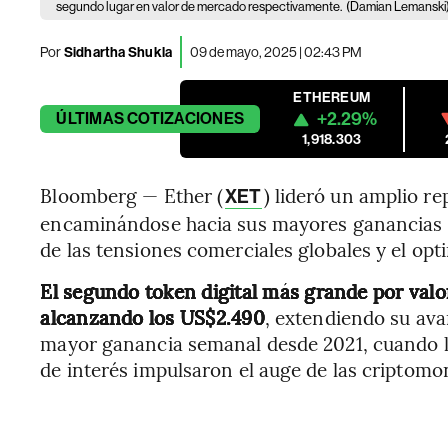
segundo lugar en valor de mercado respectivamente.
(Damian Lemanski
Por
Sidhartha Shukla
09 de mayo, 2025 | 02:43 PM
ETHEREUM
+2.29%
ÚLTIMAS
COTIZACIONES
1,918.303
Bloomberg — Ether (
) lideró un amplio r
XET
encaminándose hacia sus mayores ganancias d
de las tensiones comerciales globales y el opt
El segundo token digital más grande por valo
alcanzando los US$2.490
, extendiendo su ava
mayor ganancia semanal desde 2021, cuando lo
de interés impulsaron el auge de las criptom