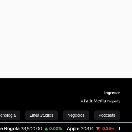
Ingresar
ecnología
Línea Studios
Negocios
Podcasts
,800.00
Apple
308.14
USD COP
3,175.95
0.00%
-0.36%
English