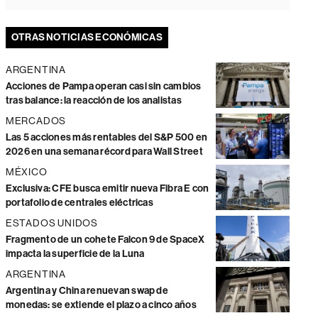
OTRAS NOTICIAS ECONÓMICAS
ARGENTINA
Acciones de Pampa operan casi sin cambios
tras balance: la reacción de los analistas
MERCADOS
Las 5 acciones más rentables del S&P 500 en
2026 en una semana récord para Wall Street
MÉXICO
Exclusiva: CFE busca emitir nueva Fibra E con
portafolio de centrales eléctricas
ESTADOS UNIDOS
Fragmento de un cohete Falcon 9 de SpaceX
impacta la superficie de la Luna
ARGENTINA
Argentina y China renuevan swap de
monedas: se extiende el plazo a cinco años