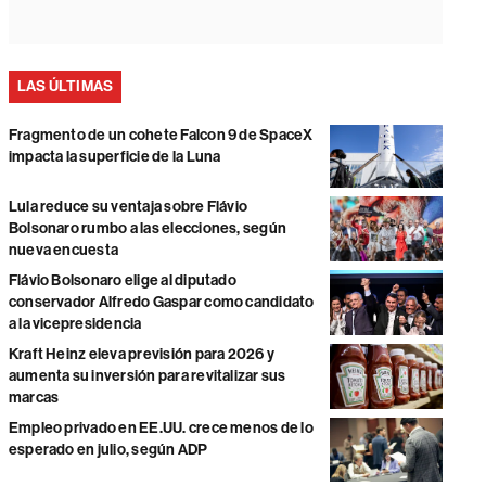
LAS ÚLTIMAS
Fragmento de un cohete Falcon 9 de SpaceX
impacta la superficie de la Luna
Lula reduce su ventaja sobre Flávio
Bolsonaro rumbo a las elecciones, según
nueva encuesta
Flávio Bolsonaro elige al diputado
conservador Alfredo Gaspar como candidato
a la vicepresidencia
Kraft Heinz eleva previsión para 2026 y
aumenta su inversión para revitalizar sus
marcas
Empleo privado en EE.UU. crece menos de lo
esperado en julio, según ADP