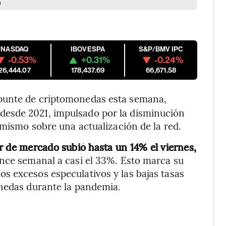
)
NASDAQ
IBOVESPA
S&P/BMV IPC
-0.53%
+0.31%
-0.24%
26,444.07
178,437.69
66,671.58
epunte de criptomonedas esta semana,
esde 2021, impulsado por la disminución
imismo sobre una actualización de la red.
r de mercado subió hasta un 14% el viernes,
nce semanal a casi el 33%. Esto marca su
s excesos especulativos y las bajas tasas
onedas durante la pandemia.