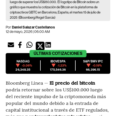
luego de superar los US$80.000.
El logotipo de Bitcoin sobre un
gráfico que muestra la cotización de Bitcoin en la plataforma de
criptoactivos GBTC en Barcelona, España, el martes 15 de julio de
2025
(Bloomberg/Angel Garcia)
Por
Daniel Salazar Castellanos
12 de mayo, 2026 | 06:00 AM
ÚLTIMAS
COTIZACIONES
NASDAQ
IBOVESPA
S&P/BMV IPC
-0.06%
-1.23%
-0.19%
26,348.35
175,546.36
66,396.15
Bloomberg Línea —
El precio del bitcoin
podría retornar sobre los US$100.000 luego
del reciente impulso de la criptomoneda más
popular del mundo debido a la entrada de
capital institucional a través de ETF regulados,