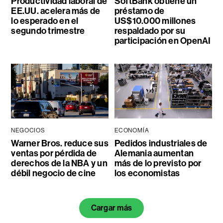
Productividad laboral de
SoftBank obtiene un
EE.UU. acelera más de
préstamo de
lo esperado en el
US$10.000 millones
segundo trimestre
respaldado por su
participación en OpenAI
NEGOCIOS
ECONOMÍA
Warner Bros. reduce sus
Pedidos industriales de
ventas por pérdida de
Alemania aumentan
derechos de la NBA y un
más de lo previsto por
débil negocio de cine
los economistas
Cargar más