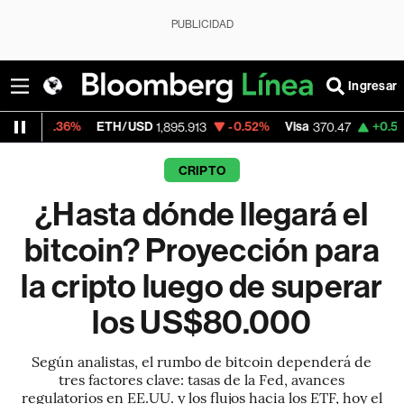
PUBLICIDAD
Ingresar
ETH/USD
-0.52%
Visa
+0.52%
MercadoLib
1,895.913
370.47
CRIPTO
¿Hasta dónde llegará el
bitcoin? Proyección para
la cripto luego de superar
los US$80.000
Según analistas, el rumbo de bitcoin dependerá de
tres factores clave: tasas de la Fed, avances
regulatorios en EE.UU. y los flujos hacia los ETF, hoy el