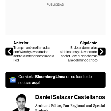
PUBLICIDAD
Anterior
Siguiente
Trump mantiene llamadas
El dólar domina las
con Warsh y aviva dudas
stablecoins y el avance del
sobre la independencia de la
sector lleva el debate más
Fed
allá del mundo cripto
Convierta
Bloomberg Línea
en su fuente de
noticias
aquí
Daniel Salazar Castellanos
Assistant Editor, Pan Regional and Special
Projects