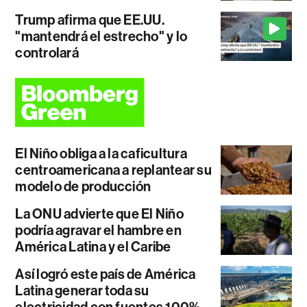
Trump afirma que EE.UU.
"mantendrá el estrecho" y lo
controlará
El Niño obliga a la caficultura
centroamericana a replantear su
modelo de producción
La ONU advierte que El Niño
podría agravar el hambre en
América Latina y el Caribe
Así logró este país de América
Latina generar toda su
electricidad con fuentes 100%