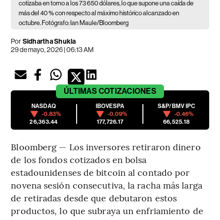
cotizaba en torno a los 73 650 dólares, lo que supone una caída de
más del 40 % con respecto al máximo histórico alcanzado en
octubre. Fotógrafo: Ian Maule/Bloomberg
Por
Sidhartha Shukla
29 de mayo, 2026 | 06:13 AM
ÚLTIMAS
COTIZACIONES
NASDAQ
IBOVESPA
S&P/BMV IPC
-0.83%
-0.09%
-0.46%
26,363.44
177,726.17
66,525.18
Bloomberg — Los inversores retiraron dinero
de los fondos cotizados en bolsa
estadounidenses de bitcoin al contado por
novena sesión consecutiva, la racha más larga
de retiradas desde que debutaron estos
productos, lo que subraya un enfriamiento de