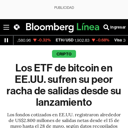
PUBLICIDAD
Ingresar
-0.32%
ETH/USD
-0.68%
Visa
-0.
80.96
1,902.83
368.54
CRIPTO
Los ETF de bitcoin en
EE.UU. sufren su peor
racha de salidas desde su
lanzamiento
Los fondos cotizados en EE.UU. registraron alrededor
de US$2.800 millones de salidas netas desde el 15 de
mayo hasta el 28 de mayo, según datos recopilados