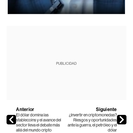
PUBLICIDAD
Anterior
Siguiente
El dólar domina las
¿Invertir en criptomonedas?
stablecoins y el avance del
Riesgos y oportunidades
sector lleva el debate más
ante la guerra, el petróleo y el
allá del mundo cripto
dólar