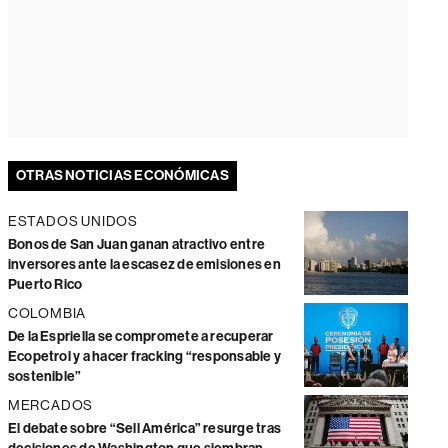
OTRAS NOTICIAS ECONÓMICAS
ESTADOS UNIDOS
Bonos de San Juan ganan atractivo entre
inversores ante la escasez de emisiones en
Puerto Rico
COLOMBIA
De la Espriella se compromete a recuperar
Ecopetrol y a hacer fracking “responsable y
sostenible”
MERCADOS
El debate sobre “Sell América” resurge tras