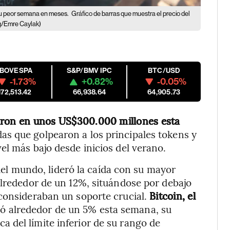
su peor semana en meses.
Gráfico de barras que muestra el precio del
g/Emre Caylak)
IBOVESPA
S&P/BMV IPC
BTC/USD
-1.73%
+0.82%
-0.05%
172,513.42
66,938.64
64,905.73
ron en unos US$300.000 millones esta
das que golpearon a los principales tokens y
el más bajo desde inicios del verano.
el mundo, lideró la caída con su mayor
alrededor de un 12%, situándose por debajo
consideraban un soporte crucial.
Bitcoin, el
ó alrededor de un 5% esta semana, su
 del límite inferior de su rango de