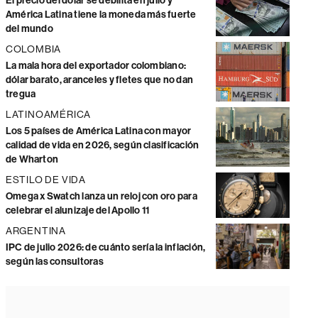
El precio del dólar se debilita en julio y
América Latina tiene la moneda más fuerte
del mundo
COLOMBIA
La mala hora del exportador colombiano:
dólar barato, aranceles y fletes que no dan
tregua
LATINOAMÉRICA
Los 5 países de América Latina con mayor
calidad de vida en 2026, según clasificación
de Wharton
ESTILO DE VIDA
Omega x Swatch lanza un reloj con oro para
celebrar el alunizaje del Apollo 11
ARGENTINA
IPC de julio 2026: de cuánto sería la inflación,
según las consultoras