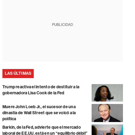
PUBLICIDAD
LAS ÚLTIMAS
Trump reactiva el intento de destituir a la
gobernadora Lisa Cook de la Fed
Muere John Loeb Jr., el sucesor de una
dinastía de Wall Street que se volcó a la
política
Barkin, de la Fed, advierte que el mercado
laboral de EE.UU. está en un “equilibrio débil”