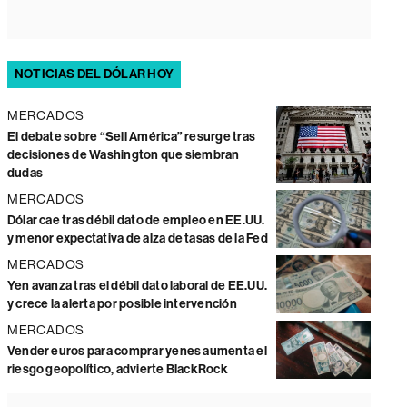
NOTICIAS DEL DÓLAR HOY
MERCADOS
El debate sobre “Sell América” resurge tras
decisiones de Washington que siembran
dudas
MERCADOS
Dólar cae tras débil dato de empleo en EE.UU.
y menor expectativa de alza de tasas de la Fed
MERCADOS
Yen avanza tras el débil dato laboral de EE.UU.
y crece la alerta por posible intervención
MERCADOS
Vender euros para comprar yenes aumenta el
riesgo geopolítico, advierte BlackRock