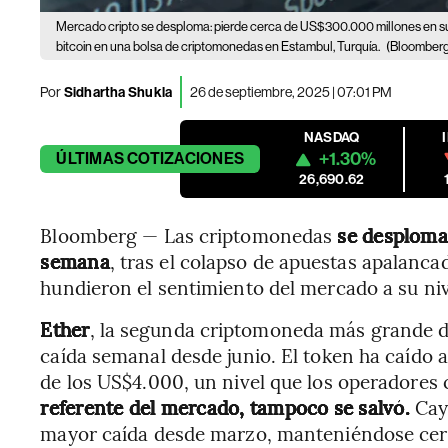
Mercado cripto se desploma: pierde cerca de US$300.000 millones en 
bitcoin en una bolsa de criptomonedas en Estambul, Turquía.
(Bloomber
Por
Sidhartha Shukla
26 de septiembre, 2025 | 07:01 PM
NASDAQ
+1.30%
ÚLTIMAS
COTIZACIONES
26,690.62
Bloomberg — Las criptomonedas
se desploma
semana
, tras el colapso de apuestas apalanca
hundieron el sentimiento del mercado a su niv
Ether
, la segunda criptomoneda más grande d
caída semanal desde junio. El token ha caído 
de los US$4.000, un nivel que los operadores 
referente del mercado, tampoco se salvó.
Cay
mayor caída desde marzo, manteniéndose cerca