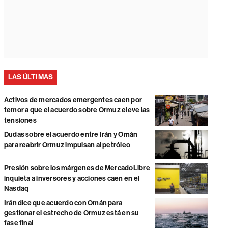
LAS ÚLTIMAS
Activos de mercados emergentes caen por
temor a que el acuerdo sobre Ormuz eleve las
tensiones
Dudas sobre el acuerdo entre Irán y Omán
para reabrir Ormuz impulsan al petróleo
Presión sobre los márgenes de MercadoLibre
inquieta a inversores y acciones caen en el
Nasdaq
Irán dice que acuerdo con Omán para
gestionar el estrecho de Ormuz está en su
fase final