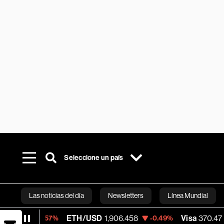
Seleccione un país
Las noticias del día
Newsletters
Línea Mundial
ETH/USD
1,906.458
Visa
370.47
-0.57%
-0.49%
+0.52
Bloomberg 