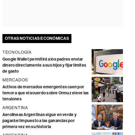
OTRAS NOTICIAS ECONÓMICAS
TECNOLOGÍA
Google Wallet permitirá a los padres enviar
dinero directamente a sus hijos y fijar límites
de gasto
MERCADOS
Activos de mercados emergentes caen por
temor a que el acuerdo sobre Ormuz eleve las
tensiones
ARGENTINA
Aerolíneas Argentinas sigue en verde y
pagará el impuesto a las ganancias por
primera vez en su historia