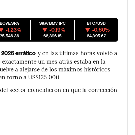
IBOVESPA
S&P/BMV IPC
BTC/USD
-1.23%
-0.19%
-0.60%
175,546.36
66,396.15
64,395.67
y en las últimas horas volvió a
n 2026 errático
 exactamente un mes atrás estaba en la
elve a alejarse de los máximos históricos
 en torno a US$125.000.
el sector coincidieron en que la corrección