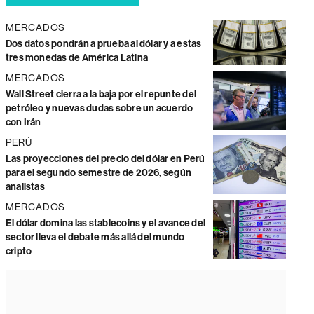
MERCADOS
Dos datos pondrán a prueba al dólar y a estas
tres monedas de América Latina
MERCADOS
Wall Street cierra a la baja por el repunte del
petróleo y nuevas dudas sobre un acuerdo
con Irán
PERÚ
Las proyecciones del precio del dólar en Perú
para el segundo semestre de 2026, según
analistas
MERCADOS
El dólar domina las stablecoins y el avance del
sector lleva el debate más allá del mundo
cripto