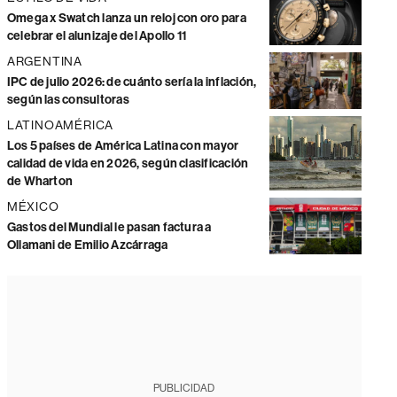
Omega x Swatch lanza un reloj con oro para
celebrar el alunizaje del Apollo 11
ARGENTINA
IPC de julio 2026: de cuánto sería la inflación,
según las consultoras
LATINOAMÉRICA
Los 5 países de América Latina con mayor
calidad de vida en 2026, según clasificación
de Wharton
MÉXICO
Gastos del Mundial le pasan factura a
Ollamani de Emilio Azcárraga
PUBLICIDAD