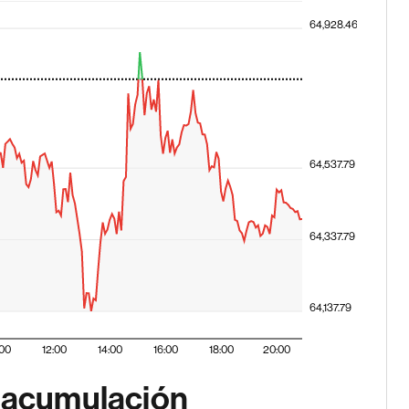
64,928.46
64,537.79
64,337.79
64,137.79
:00
12:00
14:00
16:00
18:00
20:00
y acumulación