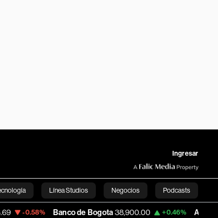
Ingresar
ecnología
Línea Studios
Negocios
Podcasts
Banco de Bogota
38,900.00
Apple
313.36
.58%
+0.46%
English