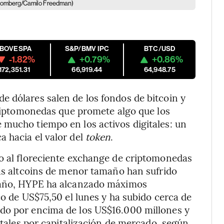
oomberg/Camilo Freedman)
IBOVESPA
S&P/BMV IPC
BTC/USD
-1.82%
+0.79%
+0.86%
172,351.31
66,919.44
64,948.75
 dólares salen de los fondos de bitcoin y
 criptomonedas que promete algo que los
 mucho tiempo en los activos digitales: un
 hacia el valor del
token
.
do al floreciente exchange de criptomonedas
ras altcoins de menor tamaño han sufrido
e año, HYPE ha alcanzado máximos
co de US$75,50 el lunes y ha subido cerca de
do por encima de los US$16.000 millones y
gitales por capitalización de mercado, según