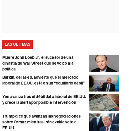
LAS ÚLTIMAS
Muere John Loeb Jr., el sucesor de una
dinastía de Wall Street que se volcó a la
política
Barkin, de la Fed, advierte que el mercado
laboral de EE.UU. está en un “equilibrio débil”
Yen avanza tras el débil dato laboral de EE.UU.
y crece la alerta por posible intervención
Trump dice que avanzan las negociaciones
sobre Ormuz mientras Irán evalúa veto a
EE.UU.