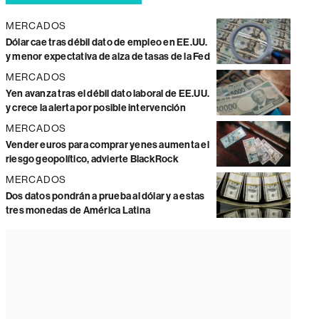
MERCADOS
Dólar cae tras débil dato de empleo en EE.UU.
y menor expectativa de alza de tasas de la Fed
MERCADOS
Yen avanza tras el débil dato laboral de EE.UU.
y crece la alerta por posible intervención
MERCADOS
Vender euros para comprar yenes aumenta el
riesgo geopolítico, advierte BlackRock
MERCADOS
Dos datos pondrán a prueba al dólar y a estas
tres monedas de América Latina