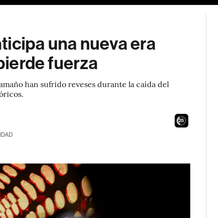
ticipa una nueva era
 pierde fuerza
tamaño han sufrido reveses durante la caída del
óricos.
24
IDAD