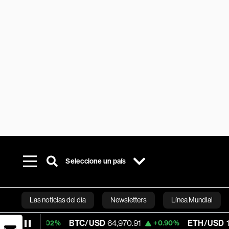
Seleccione un país
Las noticias del día
Newsletters
Línea Mundial
BTC/USD
64,970.91
ETH/USD
1,917.825
+0.02%
+0.90%
Bloomberg 