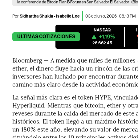
la conferencia de Bitcoin Plan B Forum en San Salvador, El Salvador.
(Bl
Por
Sidhartha Shukla - Isabelle Lee
03 de junio, 2026 | 08:13 PM
NASDAQ
+1.19%
ÚLTIMAS
COTIZACIONES
26,662.45
Bloomberg — A medida que miles de millones de
ether, el dinero fluye hacia un rincón de las
inversores han luchado por encontrar durante
camino más claro desde la actividad económica
La señal más clara es el token HYPE, vincula
Hyperliquid. Mientras que bitcoin, ether y ot
reveses durante la caída del mercado de est
históricos. El token llegó a un máximo históri
un 180% este año, elevando su valor de merca
situándolo entre los 10 principales activos di