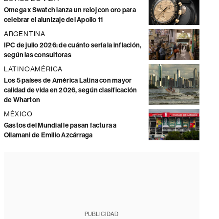
Omega x Swatch lanza un reloj con oro para
celebrar el alunizaje del Apollo 11
ARGENTINA
IPC de julio 2026: de cuánto sería la inflación,
según las consultoras
LATINOAMÉRICA
Los 5 países de América Latina con mayor
calidad de vida en 2026, según clasificación
de Wharton
MÉXICO
Gastos del Mundial le pasan factura a
Ollamani de Emilio Azcárraga
PUBLICIDAD