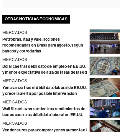
OTRAS NOTICIAS ECONÓMICAS
MERCADOS
Petrobras, Itaú y Vale: acciones
recomendadas en Brasil para agosto, según
bancos y corredurías
MERCADOS
Dólar cae tras débil dato de empleo en EE.UU.
y menor expectativa de alza de tasas de la Fed
MERCADOS
Yen avanza tras el débil dato laboral de EE.UU.
y crece la alerta por posible intervención
MERCADOS
Wall Street avanza mientras rendimientos de
bonos caen tras débil dato laboral en EE.UU.
MERCADOS
Vender euros para comprar yenes aumenta el