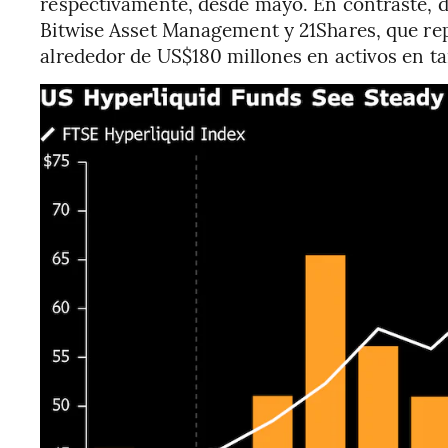
respectivamente, desde mayo. En contraste, 
Bitwise Asset Management y 21Shares, que rep
alrededor de US$180 millones en activos en t