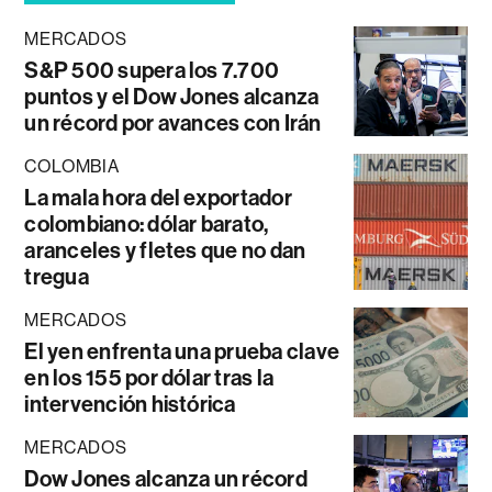
MERCADOS
S&P 500 supera los 7.700
puntos y el Dow Jones alcanza
un récord por avances con Irán
COLOMBIA
La mala hora del exportador
colombiano: dólar barato,
aranceles y fletes que no dan
tregua
MERCADOS
El yen enfrenta una prueba clave
en los 155 por dólar tras la
intervención histórica
MERCADOS
Dow Jones alcanza un récord