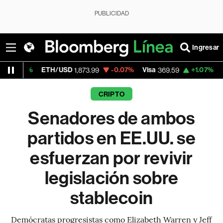
PUBLICIDAD
Ingresar
ETH/USD
-0.07%
Visa
+1.07%
MercadoLib
1,873.99
369.59
CRIPTO
Senadores de ambos
partidos en EE.UU. se
esfuerzan por revivir
legislación sobre
stablecoin
Demócratas progresistas como Elizabeth Warren y Jeff