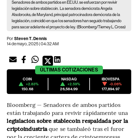
Senadores de ambos partidos en EE.UU. se esfuerzan por revivir
legislación sobre stablecoin.
La senadora demócrata Angela
Alsobrooks, de Maryland, principal patrocinadora demócrata de la
legislación, coincidió en que los senadores han seguido trabajando
para sacar adelante el proyecto de ley.
(Bloomberg/Tierney L. Cross)
Por
Steven T. Dennis
14 de mayo, 2025 | 04:32 AM
ÚLTIMAS
COTIZACIONES
COIN
NASDAQ
IBOVESPA
+2.83%
+2.59%
-0.06%
150.68
26,584.99
177,894.97
Bloomberg — Senadores de ambos partidos
están trabajando para revivir rápidamente una
legislación sobre stablecoin respaldada por la
criptoindustria
que se tambaleó tras el furor
por la creciente cartera de criptoempresas