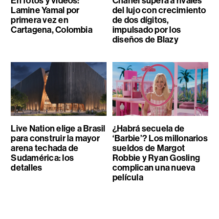
En fotos y videos:
Chanel supera a rivales
Lamine Yamal por
del lujo con crecimiento
primera vez en
de dos dígitos,
Cartagena, Colombia
impulsado por los
diseños de Blazy
Live Nation elige a Brasil
¿Habrá secuela de
para construir la mayor
‘Barbie’? Los millonarios
arena techada de
sueldos de Margot
Sudamérica: los
Robbie y Ryan Gosling
detalles
complican una nueva
película