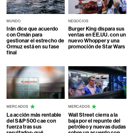
MUNDO
NEGOCIOS
Irán dice que acuerdo
Burger King dispara sus
con Omán para
ventas en EE.UU. con un
gestionar el estrecho de
nuevo Whopper y una
Ormuz está en su fase
promoción de Star Wars
final
MERCADOS
MERCADOS
La acción más rentable
Wall Street cierra a la
del S&P 500 cae con
baja por el repunte del
fuerza tras sus
petróleo y nuevas dudas
resultados: qué
sobre un acuerdo con