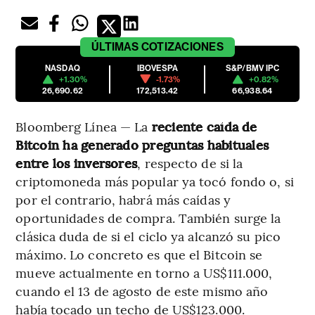
ÚLTIMAS
COTIZACIONES
NASDAQ
IBOVESPA
S&P/BMV IPC
+1.30%
-1.73%
+0.82%
26,690.62
172,513.42
66,938.64
Bloomberg Línea — La
reciente caída de
Bitcoin ha generado preguntas habituales
entre los inversores
,
respecto de si la
criptomoneda más popular ya tocó fondo o, si
por el contrario, habrá más caídas y
oportunidades de compra. También surge la
clásica duda de si el ciclo ya alcanzó su pico
máximo. Lo concreto es que el Bitcoin se
mueve actualmente en torno a US$111.000,
cuando el 13 de agosto de este mismo año
había tocado un techo de US$123.000.