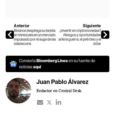
Anterior
Siguiente
Binance despliega su tarjeta
¿Invertir en criptomonedas?
en Venezuela en un mercado
Riesgos y oportunidades
impulsado por el auge de las
ante la guerra, el petróleo y el
stablecoins
dólar
Convierta
Bloomberg Línea
en su fuente de
noticias
aquí
Juan Pablo Álvarez
Redactor en Central Desk.