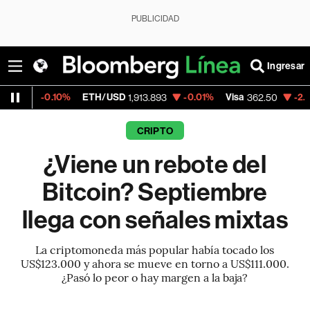
PUBLICIDAD
Ingresar
10%
ETH/USD
-0.01%
Visa
-2.15%
Mercad
1,913.893
362.50
CRIPTO
¿Viene un rebote del
Bitcoin? Septiembre
llega con señales mixtas
La criptomoneda más popular había tocado los
US$123.000 y ahora se mueve en torno a US$111.000.
¿Pasó lo peor o hay margen a la baja?