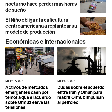
nocturno hace perder más horas
de sueño
El Niño obliga a la caficultura
centroamericana a replantear su
modelo de producción
Económicas e internacionales
MERCADOS
MERCADOS
Activos de mercados
Dudas sobre el acuerdo
emergentes caen por
entre Irán y Omán para
temor a que el acuerdo
reabrir Ormuz impulsan
sobre Ormuz eleve las
al petróleo
tensiones