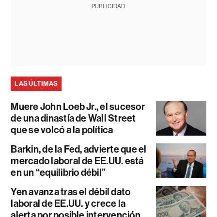
PUBLICIDAD
LAS ÚLTIMAS
Muere John Loeb Jr., el sucesor
de una dinastía de Wall Street
que se volcó a la política
Barkin, de la Fed, advierte que el
mercado laboral de EE.UU. está
en un “equilibrio débil”
Yen avanza tras el débil dato
laboral de EE.UU. y crece la
alerta por posible intervención