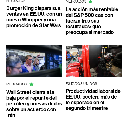
NEGOCIOS
MERCADOS
Burger King dispara sus
La acción más rentable
ventas en EE.UU. con un
del S&P 500 cae con
nuevo Whopper y una
fuerza tras sus
promoción de Star Wars
resultados: qué
preocupa al mercado
ESTADOS UNIDOS
MERCADOS
Productividad laboral de
Wall Street cierra a la
EE.UU. acelera más de
baja por el repunte del
lo esperado en el
petróleo y nuevas dudas
segundo trimestre
sobre un acuerdo con
Irán