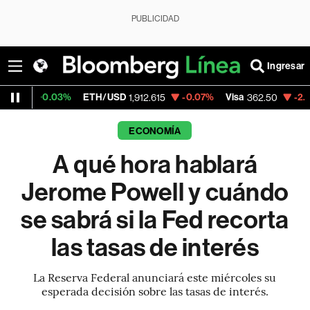
PUBLICIDAD
Ingresar
3%
ETH/USD
-0.07%
Visa
-2.15%
Mercado
1,912.615
362.50
ECONOMÍA
A qué hora hablará
Jerome Powell y cuándo
se sabrá si la Fed recorta
las tasas de interés
La Reserva Federal anunciará este miércoles su
esperada decisión sobre las tasas de interés.