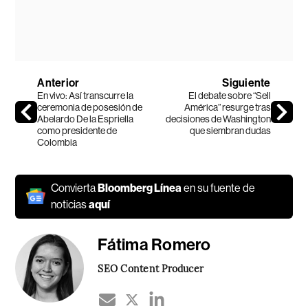
Anterior
Siguiente
En vivo: Así transcurre la
El debate sobre “Sell
ceremonia de posesión de
América” resurge tras
Abelardo De la Espriella
decisiones de Washington
como presidente de
que siembran dudas
Colombia
Convierta
Bloomberg Línea
en su fuente de
noticias
aquí
Fátima Romero
SEO Content Producer