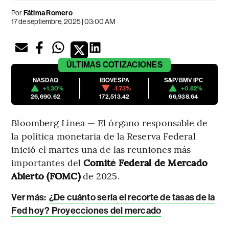
Por
Fátima Romero
17 de septiembre, 2025 | 03:00 AM
ÚLTIMAS
COTIZACIONES
NASDAQ
IBOVESPA
S&P/BMV IPC
+1.30%
-1.73%
+0.82%
26,690.62
172,513.42
66,938.64
Bloomberg Línea — El órgano responsable de
la política monetaria de la Reserva Federal
inició el martes una de las reuniones más
importantes del
Comité Federal de Mercado
Abierto (FOMC)
de 2025.
Ver más:
¿De cuánto sería el recorte de tasas de la
Fed hoy? Proyecciones del mercado