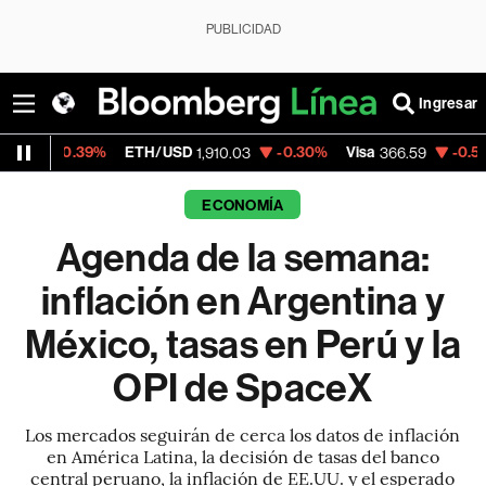
PUBLICIDAD
Ingresar
%
ETH/USD
-0.30%
Visa
-0.53%
MercadoL
1,910.03
366.59
ECONOMÍA
Agenda de la semana:
inflación en Argentina y
México, tasas en Perú y la
OPI de SpaceX
Los mercados seguirán de cerca los datos de inflación
en América Latina, la decisión de tasas del banco
central peruano, la inflación de EE.UU. y el esperado