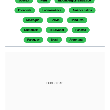
SpaceX
Perú
Bloomberg Línea México
Economía
Latinoamérica
América Latina
Nicaragua
Bolivia
Honduras
Guatemala
El Salvador
Panamá
Paraguay
Brasil
Argentina
PUBLICIDAD