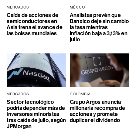
MERCADOS
MÉXICO
Caída de acciones de
Analistas prevén que
semiconductores en
Banxico deje sin cambio
Asia frena el avance de
la tasa mientras
las bolsas mundiales
inflación baja a 3,13% en
julio
MERCADOS
COLOMBIA
Sector tecnológico
Grupo Argos anuncia
podría depender más de
millonaria recompra de
inversores minoristas
acciones y promete
tras caída de julio, según
duplicar el dividendo
JPMorgan