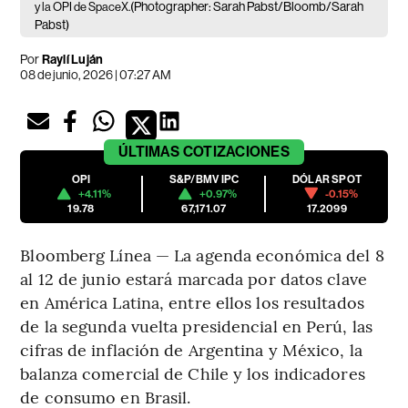
(Photographer: Sarah Pabst/Bloomb/Sarah
y la OPI de SpaceX.
Pabst)
Por
Raylí Luján
08 de junio, 2026 | 07:27 AM
ÚLTIMAS
COTIZACIONES
OPI
S&P/BMV IPC
DÓLAR SPOT
+4.11%
+0.97%
-0.15%
19.78
67,171.07
17.2099
Bloomberg Línea — La agenda económica del 8
al 12 de junio estará marcada por datos clave
en América Latina, entre ellos los resultados
de la segunda vuelta presidencial en Perú, las
cifras de inflación de Argentina y México, la
balanza comercial de Chile y los indicadores
de consumo en Brasil.