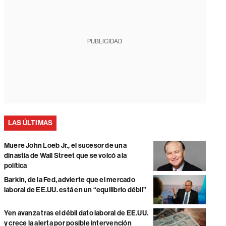
PUBLICIDAD
LAS ÚLTIMAS
Muere John Loeb Jr., el sucesor de una
dinastía de Wall Street que se volcó a la
política
Barkin, de la Fed, advierte que el mercado
laboral de EE.UU. está en un “equilibrio débil”
Yen avanza tras el débil dato laboral de EE.UU.
y crece la alerta por posible intervención