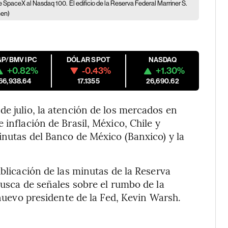
 de SpaceX al Nasdaq 100.
El edificio de la Reserva Federal Marriner S.
hen)
&P/BMV IPC
DÓLAR SPOT
NASDAQ
+0.82%
-0.43%
+1.30%
66,938.64
17.1355
26,690.62
de julio, la atención de los mercados en
 inflación de Brasil, México, Chile y
inutas del Banco de México (Banxico) y la
ublicación de las minutas de la Reserva
busca de señales sobre el rumbo de la
 nuevo presidente de la Fed, Kevin Warsh.