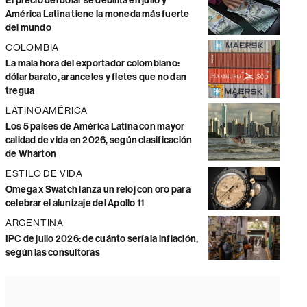
El precio del dólar se debilita en julio y
América Latina tiene la moneda más fuerte
del mundo
COLOMBIA
La mala hora del exportador colombiano:
dólar barato, aranceles y fletes que no dan
tregua
LATINOAMÉRICA
Los 5 países de América Latina con mayor
calidad de vida en 2026, según clasificación
de Wharton
ESTILO DE VIDA
Omega x Swatch lanza un reloj con oro para
celebrar el alunizaje del Apollo 11
ARGENTINA
IPC de julio 2026: de cuánto sería la inflación,
según las consultoras