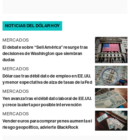
NOTICIAS DEL DÓLAR HOY
MERCADOS
El debate sobre “Sell América” resurge tras
decisiones de Washington que siembran
dudas
MERCADOS
Dólar cae tras débil dato de empleo en EE.UU.
y menor expectativa de alza de tasas de la Fed
MERCADOS
Yen avanza tras el débil dato laboral de EE.UU.
y crece la alerta por posible intervención
MERCADOS
Vender euros para comprar yenes aumenta el
riesgo geopolítico, advierte BlackRock