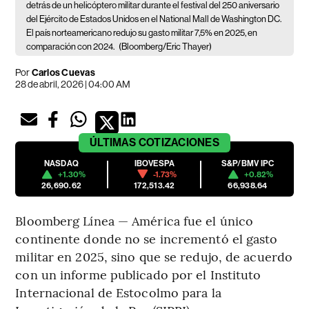
detrás de un helicóptero militar durante el festival del 250 aniversario
del Ejército de Estados Unidos en el National Mall de Washington DC.
El país norteamericano redujo su gasto militar 7,5% en 2025, en
comparación con 2024.
(Bloomberg/Eric Thayer)
Por
Carlos Cuevas
28 de abril, 2026 | 04:00 AM
ÚLTIMAS
COTIZACIONES
NASDAQ
IBOVESPA
S&P/BMV IPC
+1.30%
-1.73%
+0.82%
26,690.62
172,513.42
66,938.64
Bloomberg Línea — América fue el único
continente donde no se incrementó el gasto
militar en 2025, sino que se redujo, de acuerdo
con un informe publicado por el Instituto
Internacional de Estocolmo para la