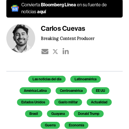
Convierta
Bloomberg Línea
en su fuente de
noticias
aquí
Carlos Cuevas
Breaking Content Producer
Temas de este artículo
Las noticias del día
Latinoamérica
América Latina
Centroamérica
EE UU
Estados Unidos
Gasto militar
Actualidad
Brasil
Guayana
Donald Trump
Guerra
Economía