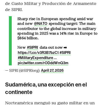
de Gasto Militar y Producción de Armamento
de SIPRI.
Sharp rise in European spending amid war
and new
spending target: The main
@NATO
contributor to the global increase in military
spending in 2025 was a 14% rise in Europe to
$864 billion.
New
data out now ➡️
#SIPRI
https://t.co/v3R3B7bzCt
#SIPRI
…
#MilitaryExpenditure
pic.twitter.com/rODddWnQ3m
— SIPRI (@SIPRIorg)
April 27, 2026
Sudamérica, una excepción en el
continente
Norteamérica menguó su gasto militar en un