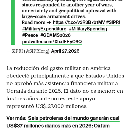
states responded to another year of wars,
uncertainty and geopolitical upheaval with
large-scale armament drives.
Read more ➡️
https://t.co/v3R3B7b1MV
#SIPRI
#MilitaryExpenditure
#MilitarySpending
#Peace
#GDAMS2026
pic.twitter.com/XlxdFFyC6Q
— SIPRI (@SIPRIorg)
April 27, 2026
La reducción del gasto militar en América
obedeció principalmente a que Estados Unidos
no aprobó más asistencia financiera militar a
Ucrania durante 2025. El dato no es menor: en
los tres años anteriores, este apoyo
representó US$127.000 millones.
Ver más:
Seis petroleras del mundo ganarán casi
US$37 millones diarios más en 2026: Oxfam