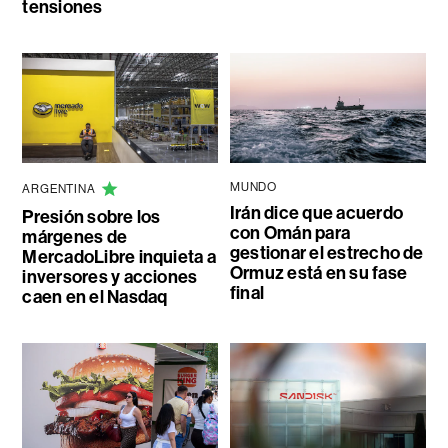
tensiones
MUNDO
ARGENTINA
Irán dice que acuerdo
Presión sobre los
con Omán para
márgenes de
gestionar el estrecho de
MercadoLibre inquieta a
Ormuz está en su fase
inversores y acciones
final
caen en el Nasdaq