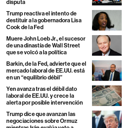
disputa
Trump reactiva el intento de
destituir a la gobernadora Lisa
Cook de la Fed
Muere John Loeb Jr., el sucesor
de una dinastía de Wall Street
que se volcó a la política
Barkin, de la Fed, advierte que el
mercado laboral de EE.UU. está
en un “equilibrio débil”
Yen avanza tras el débil dato
laboral de EE.UU. y crece la
alerta por posible intervención
Trump dice que avanzan las
negociaciones sobre Ormuz
mientras Irán evalúa veto a