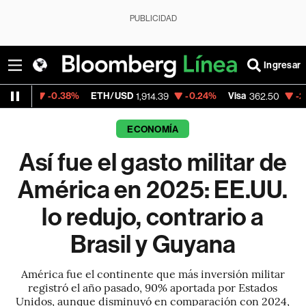
PUBLICIDAD
Ingresar
.38%
ETH/USD
-0.24%
Visa
-2.15%
Mercad
1,914.39
362.50
ECONOMÍA
Así fue el gasto militar de
América en 2025: EE.UU.
lo redujo, contrario a
Brasil y Guyana
América fue el continente que más inversión militar
registró el año pasado, 90% aportada por Estados
Unidos, aunque disminuyó en comparación con 2024,