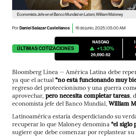
Economista Jefe en el Banco Mundial en Latam, William Maloney
Por
Daniel Salazar Castellanos
16 de junio, 2025 | 05:00 AM
NASDAQ
+1.30%
ÚLTIMAS
COTIZACIONES
26,690.62
Bloomberg Línea — América Latina debe repe
ya que el actual
“no está funcionando muy bie
regreso del proteccionismo y una guerra comer
aprovechar,
pero necesita completar tareas
, 
economista jefe del Banco Mundial,
William M
Latinoamérica estaría desperdiciando su verda
recuperar lo que Maloney denomina
“el siglo
sugiere que debe comenzar por replantear su 