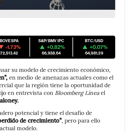
IBOVESPA
S&P/BMV IPC
BTC/USD
-1.73%
+0.82%
+0.07%
172,513.42
66,938.64
64,981.39
nsar su modelo de crecimiento económico,
n”,
en medio de amenazas actuales como el
cial que la región tiene la oportunidad de
dijo en entrevista con
Bloomberg Línea
el
aloney.
dero potencial y tiene el desafío de
 perdido de crecimiento”
, pero para ello
actual modelo.