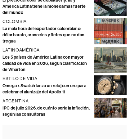
El precio del dólar se debilita en julio y
América Latina tiene la moneda más fuerte
del mundo
COLOMBIA
La mala hora del exportador colombiano:
dólar barato, aranceles y fletes que no dan
tregua
LATINOAMÉRICA
Los 5 países de América Latina con mayor
calidad de vida en 2026, según clasificación
de Wharton
ESTILO DE VIDA
Omega x Swatch lanza un reloj con oro para
celebrar el alunizaje del Apollo 11
ARGENTINA
IPC de julio 2026: de cuánto sería la inflación,
según las consultoras