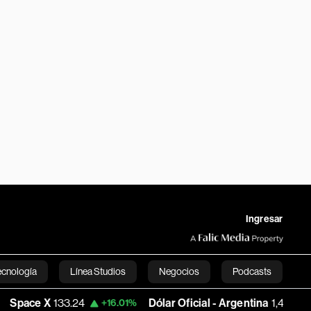
Ingresar
ecnología
Línea Studios
Negocios
Podcasts
133.24
Dólar Oficial - Argentina
1,498.9871
+16.01%
+0.0
English