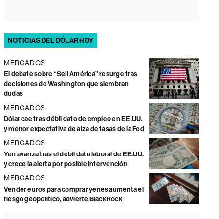
NOTICIAS DEL DÓLAR HOY
MERCADOS
El debate sobre “Sell América” resurge tras
decisiones de Washington que siembran
dudas
MERCADOS
Dólar cae tras débil dato de empleo en EE.UU.
y menor expectativa de alza de tasas de la Fed
MERCADOS
Yen avanza tras el débil dato laboral de EE.UU.
y crece la alerta por posible intervención
MERCADOS
Vender euros para comprar yenes aumenta el
riesgo geopolítico, advierte BlackRock