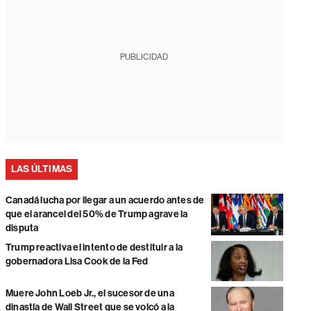
PUBLICIDAD
LAS ÚLTIMAS
Canadá lucha por llegar a un acuerdo antes de
que el arancel del 50% de Trump agrave la
disputa
Trump reactiva el intento de destituir a la
gobernadora Lisa Cook de la Fed
Muere John Loeb Jr., el sucesor de una
dinastía de Wall Street que se volcó a la