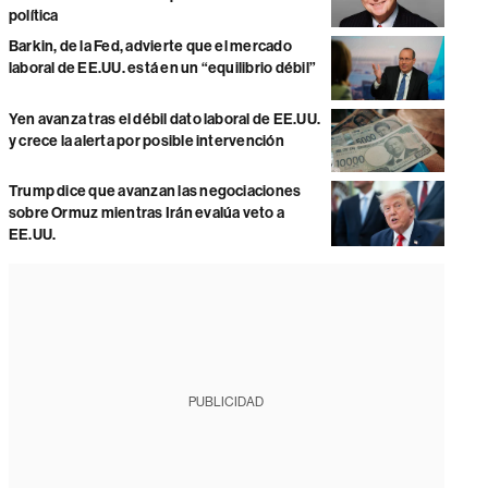
política
Barkin, de la Fed, advierte que el mercado
laboral de EE.UU. está en un “equilibrio débil”
Yen avanza tras el débil dato laboral de EE.UU.
y crece la alerta por posible intervención
Trump dice que avanzan las negociaciones
sobre Ormuz mientras Irán evalúa veto a
EE.UU.
PUBLICIDAD