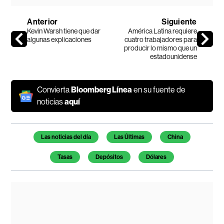
Anterior
Siguiente
Kevin Warsh tiene que dar
América Latina requiere
algunas explicaciones
cuatro trabajadores para
producir lo mismo que un
estadounidense
Convierta
Bloomberg Línea
en su fuente de
noticias
aquí
Temas de este artículo
Las noticias del día
Las Últimas
China
Tasas
Depósitos
Dólares