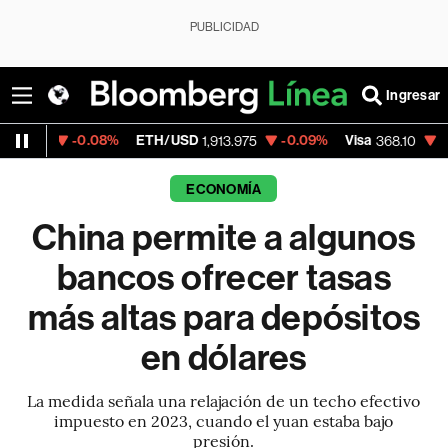
PUBLICIDAD
Ingresar
0.08%
ETH/USD
-0.09%
Visa
-0.12%
Merc
1,913.975
368.10
ECONOMÍA
China permite a algunos
bancos ofrecer tasas
más altas para depósitos
en dólares
La medida señala una relajación de un techo efectivo
impuesto en 2023, cuando el yuan estaba bajo
presión.