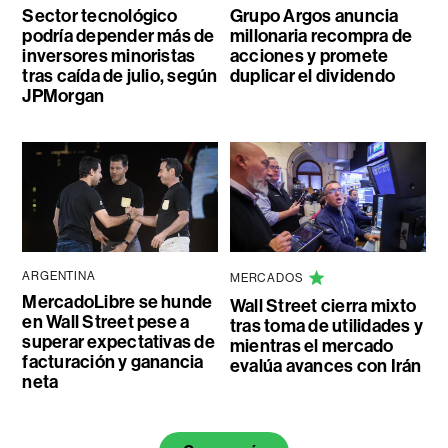
Sector tecnológico
Grupo Argos anuncia
podría depender más de
millonaria recompra de
inversores minoristas
acciones y promete
tras caída de julio, según
duplicar el dividendo
JPMorgan
ARGENTINA
MERCADOS
MercadoLibre se hunde
Wall Street cierra mixto
en Wall Street pese a
tras toma de utilidades y
superar expectativas de
mientras el mercado
facturación y ganancia
evalúa avances con Irán
neta