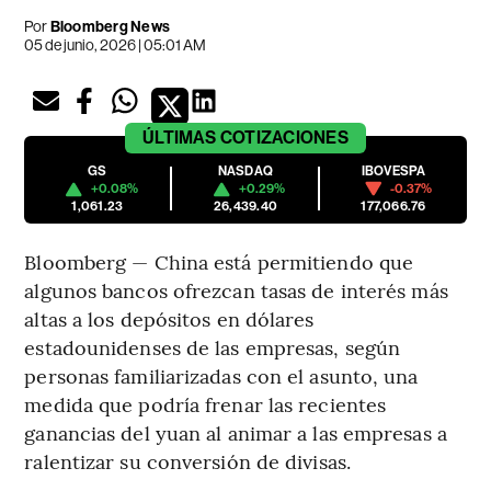
Por
Bloomberg News
05 de junio, 2026 | 05:01 AM
ÚLTIMAS
COTIZACIONES
GS
NASDAQ
IBOVESPA
+0.08%
+0.29%
-0.37%
1,061.23
26,439.40
177,066.76
Bloomberg — China está permitiendo que
algunos bancos ofrezcan tasas de interés más
altas a los depósitos en dólares
estadounidenses de las empresas, según
personas familiarizadas con el asunto, una
medida que podría frenar las recientes
ganancias del yuan al animar a las empresas a
ralentizar su conversión de divisas.