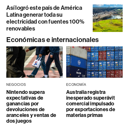
Así logró este país de América
Latina generar toda su
electricidad con fuentes 100%
renovables
Económicas e internacionales
NEGOCIOS
ECONOMÍA
Nintendo supera
Australia registra
expectativas de
inesperado superávit
ganancias por
comercial impulsado
devoluciones de
por exportaciones de
aranceles y ventas de
materias primas
dos juegos