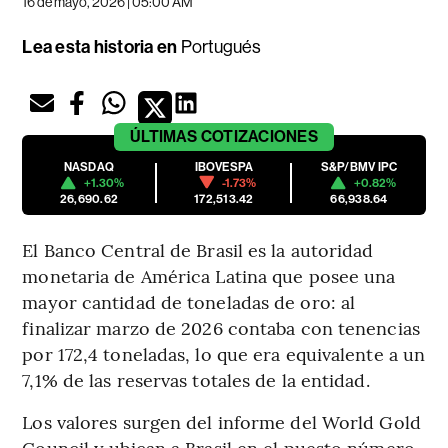
16 de mayo, 2026 | 05:00 AM
Lea esta historia en
Portugués
ÚLTIMAS
COTIZACIONES
NASDAQ
IBOVESPA
S&P/BMV IPC
+1.30%
-1.73%
+0.82%
26,690.62
172,513.42
66,938.64
El Banco Central de Brasil es la autoridad
monetaria de América Latina que posee una
mayor cantidad de toneladas de oro: al
finalizar marzo de 2026 contaba con tenencias
por 172,4 toneladas, lo que era equivalente a un
7,1% de las reservas totales de la entidad.
Los valores surgen del informe del World Gold
Council y ubican a Brasil en el puesto número