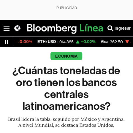
PUBLICIDAD
Ingresar
0%
ETH/USD
+0.02%
Visa
-2.15%
Mercad
1,914.385
362.50
ECONOMÍA
¿Cuántas toneladas de
oro tienen los bancos
centrales
latinoamericanos?
Brasil lidera la tabla, seguido por México y Argentina.
A nivel Mundial, se destaca Estados Unidos.