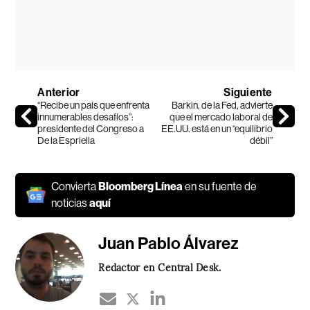
Anterior
Siguiente
“Recibe un país que enfrenta
Barkin, de la Fed, advierte
innumerables desafíos”:
que el mercado laboral de
presidente del Congreso a
EE.UU. está en un “equilibrio
De la Espriella
débil”
Convierta
Bloomberg Línea
en su fuente de
noticias
aquí
Juan Pablo Álvarez
Redactor en Central Desk.