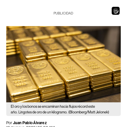
21
PUBLICIDAD
El oro y los bonos se encaminan hacia flujos récord este
año.
Lingotes de oro de un kilogramo.
(Bloomberg/Matt Jelonek)
Por
Juan Pablo Álvarez