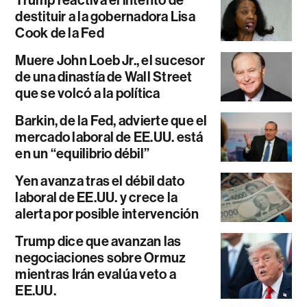
destituir a la gobernadora Lisa
Cook de la Fed
Muere John Loeb Jr., el sucesor
de una dinastía de Wall Street
que se volcó a la política
Barkin, de la Fed, advierte que el
mercado laboral de EE.UU. está
en un “equilibrio débil”
Yen avanza tras el débil dato
laboral de EE.UU. y crece la
alerta por posible intervención
Trump dice que avanzan las
negociaciones sobre Ormuz
mientras Irán evalúa veto a
EE.UU.