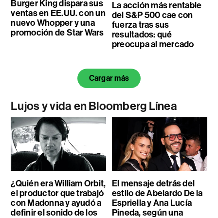
Burger King dispara sus
La acción más rentable
ventas en EE.UU. con un
del S&P 500 cae con
nuevo Whopper y una
fuerza tras sus
promoción de Star Wars
resultados: qué
preocupa al mercado
Cargar más
Lujos y vida en Bloomberg Línea
¿Quién era William Orbit,
El mensaje detrás del
el productor que trabajó
estilo de Abelardo De la
con Madonna y ayudó a
Espriella y Ana Lucía
definir el sonido de los
Pineda, según una