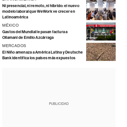
Ni presencial, ni remoto, ni híbrido: el nuevo
modelo laboral que WeWork ve crecer en
Latinoamérica
MÉXICO
Gastos del Mundial le pasan factura a
Ollamani de Emilio Azcárraga
MERCADOS
El Niño amenaza a América Latina y Deutsche
Bank identifica los países más expuestos
PUBLICIDAD