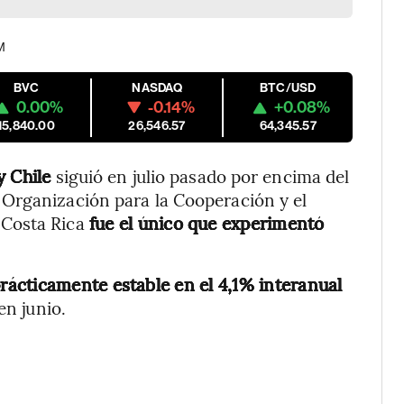
)
M
BVC
NASDAQ
BTC/USD
0.00%
-0.14%
+0.08%
15,840.00
26,546.57
64,345.57
 Chile
siguió en julio pasado por encima del
Organización para la Cooperación y el
Costa Rica
fue el único que experimentó
ácticamente estable en el 4,1% interanual
en junio.