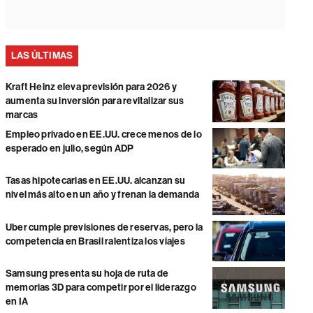
LAS ÚLTIMAS
Kraft Heinz eleva previsión para 2026 y
aumenta su inversión para revitalizar sus
marcas
Empleo privado en EE.UU. crece menos de lo
esperado en julio, según ADP
Tasas hipotecarias en EE.UU. alcanzan su
nivel más alto en un año y frenan la demanda
Uber cumple previsiones de reservas, pero la
competencia en Brasil ralentiza los viajes
Samsung presenta su hoja de ruta de
memorias 3D para competir por el liderazgo
en IA