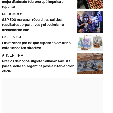
mejor día desde febrero: qué impulsa el
repunte
MERCADOS
S&P 500 marca un récord tras sólidos
resultados corporativos y el optimismo
alrededor de Irán
COLOMBIA
Las razones por las que el peso colombiano
está siendo tan atractivo
ARGENTINA
Precios de bonos sugieren dinámica alcista
para el dólar en Argentina pese a intervención
oficial