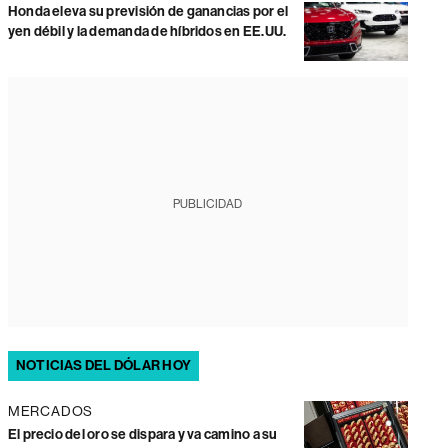
Honda eleva su previsión de ganancias por el
yen débil y la demanda de híbridos en EE.UU.
PUBLICIDAD
NOTICIAS DEL DÓLAR HOY
MERCADOS
El precio del oro se dispara y va camino a su