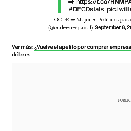
➡️
https://t.co/HNM
#OECDstats
pic.twi
— OCDE ➡️ Mejores Políticas para
(@ocdeenespanol)
September 8, 2
Ver más:
¿Vuelve el apetito por comprar empres
dólares
PUBLIC