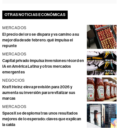
OTRAS NOTICIAS ECONÓMICAS
MERCADOS
El precio del oro se dispara y va camino a su
mejor día desde febrero: qué impulsa el
repunte
MERCADOS
Capital privado impulsa inversiones récord en
IA en América Latina y otros mercados
emergentes
NEGOCIOS
Kraft Heinz eleva previsión para 2026 y
aumenta su inversión para revitalizar sus
marcas
MERCADOS
SpaceX se desploma tras unos resultados
mejores de lo esperado: claves que explican
la caída