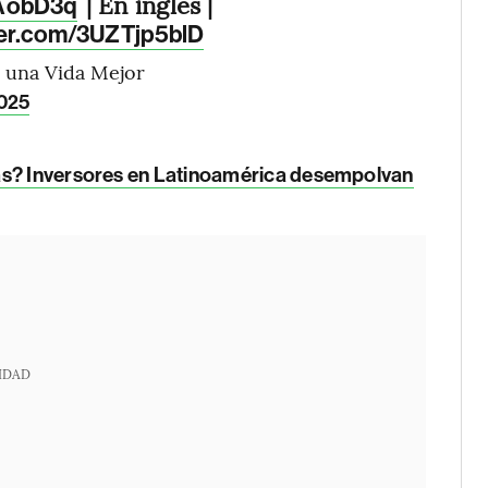
| En inglés |
PAobD3q
tter.com/3UZTjp5blD
 una Vida Mejor
025
as? Inversores en Latinoamérica desempolvan
IDAD