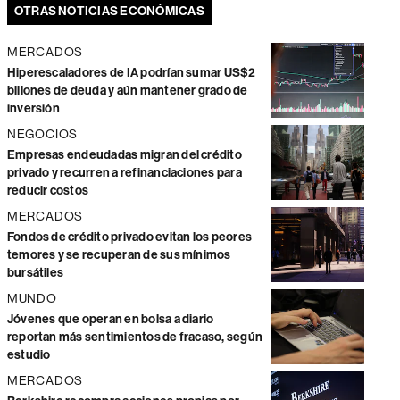
OTRAS NOTICIAS ECONÓMICAS
MERCADOS
Hiperescaladores de IA podrían sumar US$2
billones de deuda y aún mantener grado de
inversión
NEGOCIOS
Empresas endeudadas migran del crédito
privado y recurren a refinanciaciones para
reducir costos
MERCADOS
Fondos de crédito privado evitan los peores
temores y se recuperan de sus mínimos
bursátiles
MUNDO
Jóvenes que operan en bolsa a diario
reportan más sentimientos de fracaso, según
estudio
MERCADOS