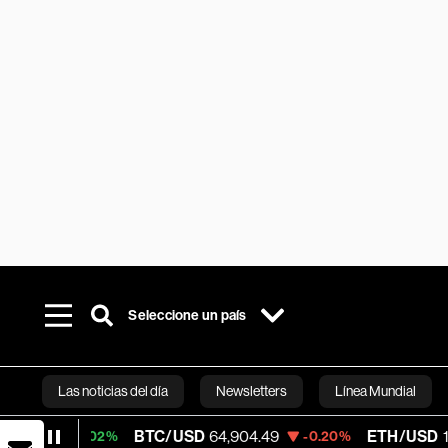
Seleccione un país
Las noticias del día
Newsletters
Línea Mundial
BTC/USD
64,904.49
ETH/USD
1,916.983
+0.02%
-0.20%
Bloomberg 