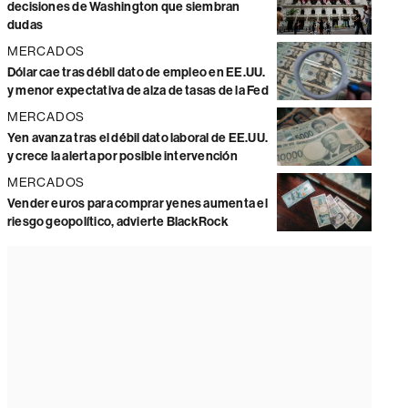
decisiones de Washington que siembran
dudas
MERCADOS
Dólar cae tras débil dato de empleo en EE.UU.
y menor expectativa de alza de tasas de la Fed
MERCADOS
Yen avanza tras el débil dato laboral de EE.UU.
y crece la alerta por posible intervención
MERCADOS
Vender euros para comprar yenes aumenta el
riesgo geopolítico, advierte BlackRock