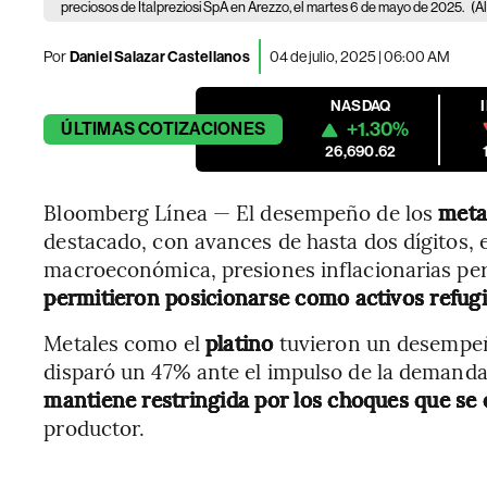
preciosos de Italpreziosi SpA en Arezzo, el martes 6 de mayo de 2025.
(A
Por
Daniel Salazar Castellanos
04 de julio, 2025 | 06:00 AM
NASDAQ
+1.30%
ÚLTIMAS
COTIZACIONES
26,690.62
Bloomberg Línea — El desempeño de los
meta
destacado, con avances de hasta dos dígitos, 
macroeconómica, presiones inflacionarias per
permitieron posicionarse como activos refugi
Metales como el
platino
tuvieron un desempeñ
disparó un 47% ante el impulso de la demanda 
mantiene restringida por los choques que se
productor.