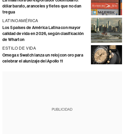
La mala hora del exportador colombiano:
dólar barato, aranceles y fletes que no dan
tregua
LATINOAMÉRICA
Los 5 países de América Latina con mayor
calidad de vida en 2026, según clasificación
de Wharton
ESTILO DE VIDA
Omega x Swatch lanza un reloj con oro para
celebrar el alunizaje del Apollo 11
PUBLICIDAD