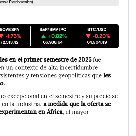
lessia Pierdomenico)
IBOVESPA
S&P/BMV IPC
BTC/USD
-1.73%
+0.82%
-0.20%
172,513.42
66,938.64
64,904.49
les en el primer semestre de 2025
fue
en un contexto de alta incertidumbre
sistentes y tensiones geopolíticas que
les
o.
o excepcional en el semestre y su precio se
en la industria,
a medida que la oferta se
 experimentan en África
, el mayor