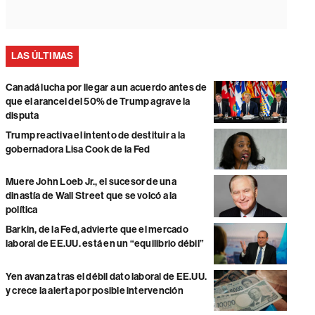
LAS ÚLTIMAS
Canadá lucha por llegar a un acuerdo antes de
que el arancel del 50% de Trump agrave la
disputa
Trump reactiva el intento de destituir a la
gobernadora Lisa Cook de la Fed
Muere John Loeb Jr., el sucesor de una
dinastía de Wall Street que se volcó a la
política
Barkin, de la Fed, advierte que el mercado
laboral de EE.UU. está en un “equilibrio débil”
Yen avanza tras el débil dato laboral de EE.UU.
y crece la alerta por posible intervención