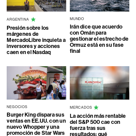
MUNDO
ARGENTINA
Irán dice que acuerdo
Presión sobre los
con Omán para
márgenes de
gestionar el estrecho de
MercadoLibre inquieta a
Ormuz está en su fase
inversores y acciones
final
caen en el Nasdaq
NEGOCIOS
MERCADOS
Burger King dispara sus
La acción más rentable
ventas en EE.UU. con un
del S&P 500 cae con
nuevo Whopper y una
fuerza tras sus
promoción de Star Wars
resultados: qué