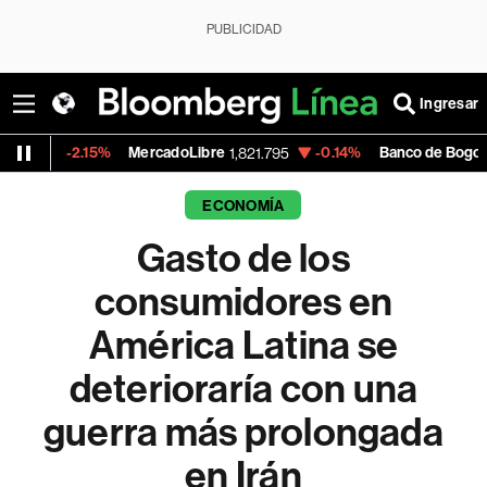
PUBLICIDAD
Ingresar
15%
MercadoLibre
-0.14%
Banco de Bogota
1,821.795
38,900.00
ECONOMÍA
Gasto de los
consumidores en
América Latina se
deterioraría con una
guerra más prolongada
en Irán