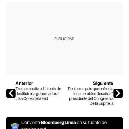
PUBLICIDAD
Anterior
Siguiente
Trump reactiva el intento de
“Recibe un país que enfrenta
destituir a la gobernadora
innumerables desafíos”:
Lisa Cook de la Fed
presidente del Congreso a
De la Espriella
Convierta
Bloomberg Línea
en su fuente de