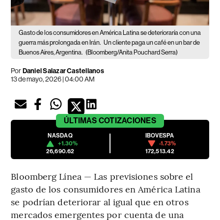
Gasto de los consumidores en América Latina se deterioraría con una
guerra más prolongada en Irán.
Un cliente paga un café en un bar de
Buenos Aires, Argentina.
(Bloomberg/Anita Pouchard Serra)
Por
Daniel Salazar Castellanos
13 de mayo, 2026 | 04:00 AM
ÚLTIMAS
COTIZACIONES
NASDAQ
IBOVESPA
+1.30%
-1.73%
26,690.62
172,513.42
Bloomberg Línea — Las previsiones sobre el
gasto de los consumidores en América Latina
se podrían deteriorar al igual que en otros
mercados emergentes por cuenta de una