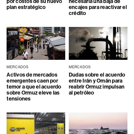
por costos de su nuevo
necesaria una baja de
plan estratégico
encajes para reactivar el
crédito
MERCADOS
MERCADOS
Activos de mercados
Dudas sobre el acuerdo
emergentes caen por
entre Irán y Omán para
temor a que el acuerdo
reabrir Ormuz impulsan
sobre Ormuz eleve las
al petróleo
tensiones