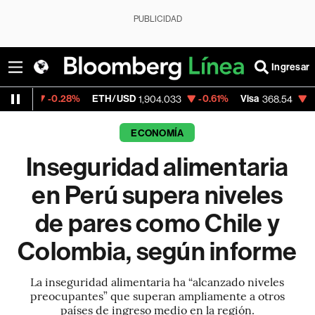
PUBLICIDAD
Ingresar
8%
ETH/USD
-0.61%
Visa
-0.28%
Mercad
1,904.033
368.54
ECONOMÍA
Inseguridad alimentaria
en Perú supera niveles
de pares como Chile y
Colombia, según informe
La inseguridad alimentaria ha “alcanzado niveles
preocupantes” que superan ampliamente a otros
países de ingreso medio en la región.