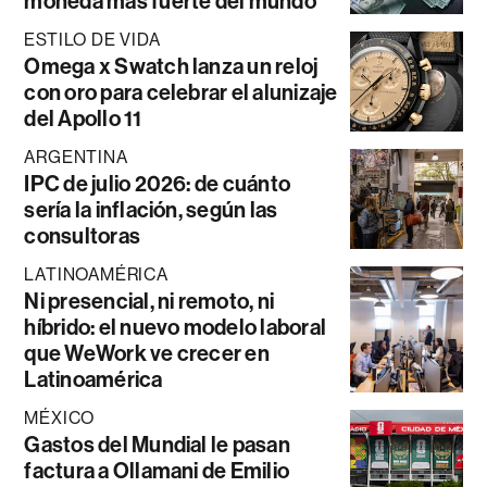
moneda más fuerte del mundo
ESTILO DE VIDA
Omega x Swatch lanza un reloj
con oro para celebrar el alunizaje
del Apollo 11
ARGENTINA
IPC de julio 2026: de cuánto
sería la inflación, según las
consultoras
LATINOAMÉRICA
Ni presencial, ni remoto, ni
híbrido: el nuevo modelo laboral
que WeWork ve crecer en
Latinoamérica
MÉXICO
Gastos del Mundial le pasan
factura a Ollamani de Emilio