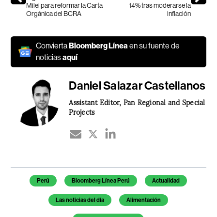
Milei para reformar la Carta
14% tras moderarse la
Orgánica del BCRA
inflación
Convierta
Bloomberg Línea
en su fuente de
noticias
aquí
Daniel Salazar Castellanos
Assistant Editor, Pan Regional and Special
Projects
Temas de este artículo
Perú
Bloomberg Línea Perú
Actualidad
Las noticias del día
Alimentación