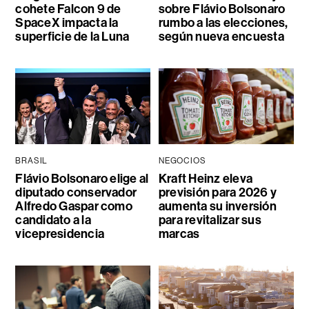
cohete Falcon 9 de
sobre Flávio Bolsonaro
SpaceX impacta la
rumbo a las elecciones,
superficie de la Luna
según nueva encuesta
BRASIL
NEGOCIOS
Flávio Bolsonaro elige al
Kraft Heinz eleva
diputado conservador
previsión para 2026 y
Alfredo Gaspar como
aumenta su inversión
candidato a la
para revitalizar sus
vicepresidencia
marcas