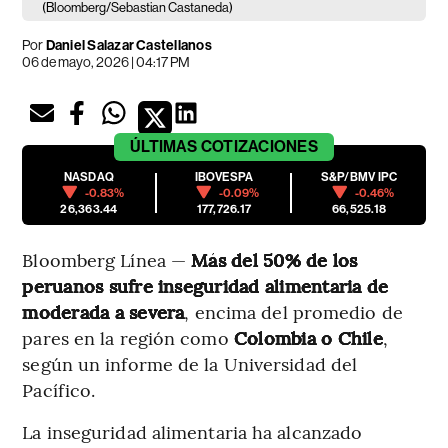
(Bloomberg/Sebastian Castaneda)
Por
Daniel Salazar Castellanos
06 de mayo, 2026 | 04:17 PM
ÚLTIMAS
COTIZACIONES
NASDAQ
IBOVESPA
S&P/BMV IPC
-0.83%
-0.09%
-0.46%
26,363.44
177,726.17
66,525.18
Bloomberg Línea —
Más del 50% de los
peruanos sufre inseguridad alimentaria de
moderada a severa
, encima del promedio de
pares en la región como
Colombia o Chile
,
según un informe de la Universidad del
Pacífico.
La inseguridad alimentaria ha alcanzado