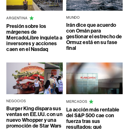
MUNDO
ARGENTINA
Irán dice que acuerdo
Presión sobre los
con Omán para
márgenes de
gestionar el estrecho de
MercadoLibre inquieta a
Ormuz está en su fase
inversores y acciones
final
caen en el Nasdaq
NEGOCIOS
MERCADOS
Burger King dispara sus
La acción más rentable
ventas en EE.UU. con un
del S&P 500 cae con
nuevo Whopper y una
fuerza tras sus
promoción de Star Wars
resultados: qué