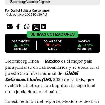
(Bloomberg/Alejandro Cegarra)
Por
Daniel Salazar Castellanos
10 de octubre, 2025 | 01:39 PM
ÚLTIMAS
COTIZACIONES
S&P/BMV IPC
DÓLAR SPOT
NASDAQ
+0.82%
-0.43%
+1.30%
66,938.64
17.1355
26,690.62
Bloomberg Línea —
México
es el mejor país
para jubilarse en Latinoamérica y se ubica en el
puesto 35 a nivel mundial del
Global
Retirement Index (GRI)
2025 de Natixis, que
evalúa los factores que impulsan la seguridad
en la jubilación en 44 países.
En esta edición del reporte, México se destaca