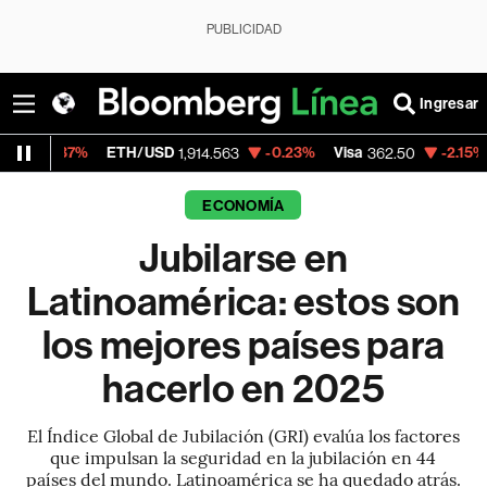
PUBLICIDAD
Ingresar
ETH/USD
-0.23%
Visa
-2.15%
MercadoLibr
1,914.563
362.50
ECONOMÍA
Jubilarse en
Latinoamérica: estos son
los mejores países para
hacerlo en 2025
El Índice Global de Jubilación (GRI) evalúa los factores
que impulsan la seguridad en la jubilación en 44
países del mundo. Latinoamérica se ha quedado atrás.