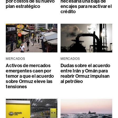
por costos de su nuevo
necesaria una baja de
plan estratégico
encajes para reactivar el
crédito
MERCADOS
MERCADOS
Activos de mercados
Dudas sobre el acuerdo
emergentes caen por
entre Irán y Omán para
temor a que el acuerdo
reabrir Ormuz impulsan
sobre Ormuz eleve las
al petróleo
tensiones