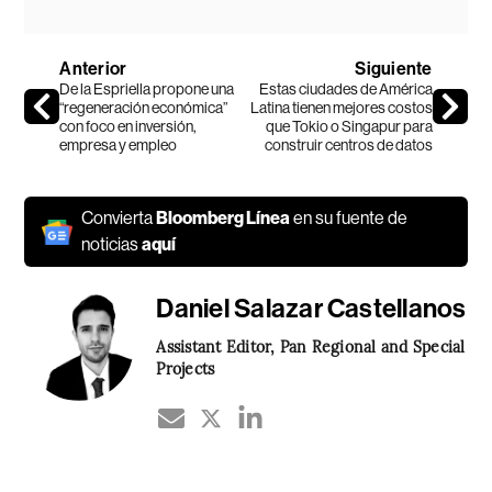
Anterior
Siguiente
De la Espriella propone una
Estas ciudades de América
“regeneración económica”
Latina tienen mejores costos
con foco en inversión,
que Tokio o Singapur para
empresa y empleo
construir centros de datos
Convierta
Bloomberg Línea
en su fuente de
noticias
aquí
Daniel Salazar Castellanos
Assistant Editor, Pan Regional and Special
Projects