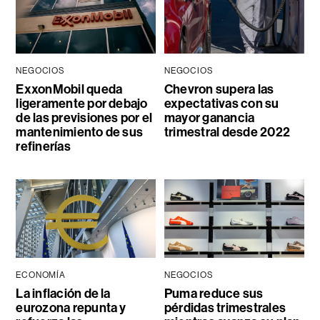
NEGOCIOS
NEGOCIOS
ExxonMobil queda
Chevron supera las
ligeramente por debajo
expectativas con su
de las previsiones por el
mayor ganancia
mantenimiento de sus
trimestral desde 2022
refinerías
ECONOMÍA
NEGOCIOS
La inflación de la
Puma reduce sus
eurozona repunta y
pérdidas trimestrales