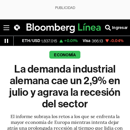
PUBLICIDAD
Ingresar
ETH/USD
+0.01%
Visa
-0.04%
MercadoLi
1,837.015
366.13
ECONOMÍA
La demanda industrial
alemana cae un 2,9% en
julio y agrava la recesión
del sector
El informe subraya los retos a los que se enfrenta la
mayor economía de Europa mientras intenta dejar
atrás una prolongada recesión al tiempo que lidia con