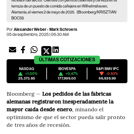
recesión del sector.
Clientes con perritos calientes y cerveza en la
terraza de un puesto de comida callejera en Wilhelmshaven,
Alemania, el viernes 2 de mayo de 2025.
(Bloomberg/KRISZTIAN
BOCSI)
Por
Alexander Weber - Mark Schroers
05 de septiembre, 2025 | 06:30 AM
ÚLTIMAS
COTIZACIONES
NASDAQ
IBOVESPA
S&P/BMV IPC
+1.00%
+0.47%
-0.53%
25,373.85
177,999.00
66,936.99
Bloomberg —
Los pedidos de las fábricas
alemanas registraron inesperadamente la
mayor caída desde enero
, minando el
optimismo de que el sector pueda salir pronto
de tres años de recesión.