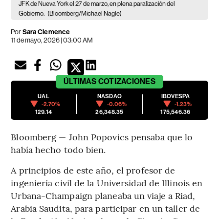
JFK de Nueva York el 27 de marzo, en plena paralización del
Gobierno.
(Bloomberg/Michael Nagle)
Por
Sara Clemence
11 de mayo, 2026 | 03:00 AM
ÚLTIMAS
COTIZACIONES
UAL
NASDAQ
IBOVESPA
-2.70%
-0.06%
-1.23%
129.14
26,348.35
175,546.36
Bloomberg — John Popovics pensaba que lo
había hecho todo bien.
A principios de este año, el profesor de
ingeniería civil de la Universidad de Illinois en
Urbana-Champaign planeaba un viaje a Riad,
Arabia Saudita, para participar en un taller de