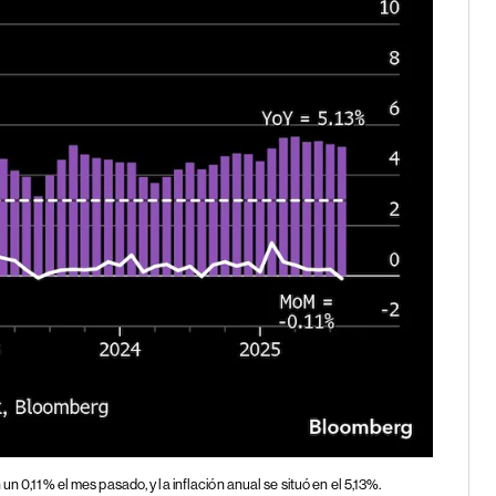
n 0,11% el mes pasado, y la inflación anual se situó en el 5,13%.