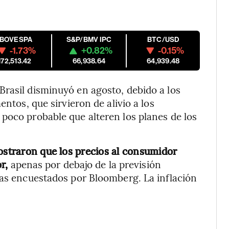
IBOVESPA
S&P/BMV IPC
BTC/USD
-1.73%
+0.82%
-0.15%
172,513.42
66,938.64
64,939.48
rasil disminuyó en agosto, debido a los
entos, que sirvieron de alivio a los
 poco probable que alteren los planes de los
mostraron que los precios al consumidor
or,
apenas por debajo de la previsión
tas encuestados por Bloomberg. La inflación