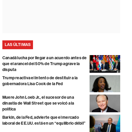
LAS ÚLTIMAS
Canadá lucha por llegar a un acuerdo antes de
que el arancel del 50% de Trump agrave la
disputa
Trump reactiva el intento de destituir a la
gobernadora Lisa Cook de la Fed
Muere John Loeb Jr., el sucesor de una
dinastía de Wall Street que se volcó a la
política
Barkin, de la Fed, advierte que el mercado
laboral de EE.UU. está en un “equilibrio débil”