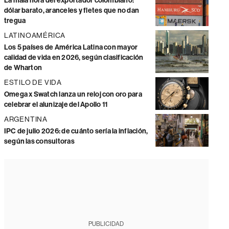
La mala hora del exportador colombiano:
dólar barato, aranceles y fletes que no dan
tregua
LATINOAMÉRICA
Los 5 países de América Latina con mayor
calidad de vida en 2026, según clasificación
de Wharton
ESTILO DE VIDA
Omega x Swatch lanza un reloj con oro para
celebrar el alunizaje del Apollo 11
ARGENTINA
IPC de julio 2026: de cuánto sería la inflación,
según las consultoras
PUBLICIDAD