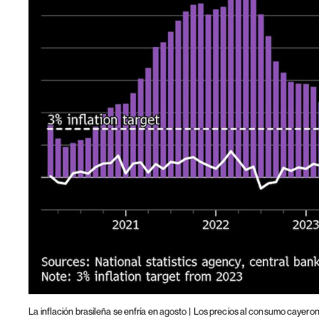
La inflación brasileña se enfría en agosto |
Los precios al consumo cayeron u