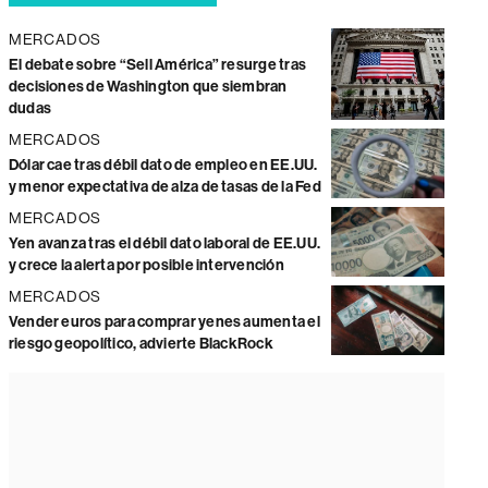
MERCADOS
El debate sobre “Sell América” resurge tras
decisiones de Washington que siembran
dudas
MERCADOS
Dólar cae tras débil dato de empleo en EE.UU.
y menor expectativa de alza de tasas de la Fed
MERCADOS
Yen avanza tras el débil dato laboral de EE.UU.
y crece la alerta por posible intervención
MERCADOS
Vender euros para comprar yenes aumenta el
riesgo geopolítico, advierte BlackRock