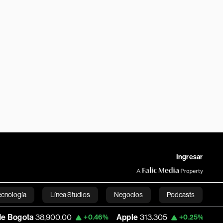
Ingresar
ecnología
Línea Studios
Negocios
Podcasts
8,900.00
Apple
313.305
USD COP
3,15
+0.46%
+0.25%
English