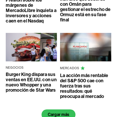
con Omán para
márgenes de
gestionar el estrecho de
MercadoLibre inquieta a
Ormuz está en su fase
inversores y acciones
final
caen en el Nasdaq
NEGOCIOS
MERCADOS
Burger King dispara sus
La acción más rentable
ventas en EE.UU. con un
del S&P 500 cae con
nuevo Whopper y una
fuerza tras sus
promoción de Star Wars
resultados: qué
preocupa al mercado
Cargar más