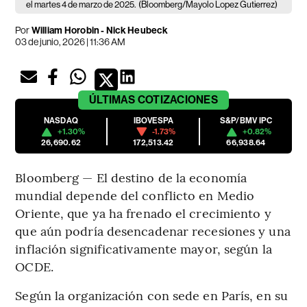
el martes 4 de marzo de 2025.
(Bloomberg/Mayolo Lopez Gutierrez)
Por
William Horobin - Nick Heubeck
03 de junio, 2026 | 11:36 AM
ÚLTIMAS
COTIZACIONES
NASDAQ
IBOVESPA
S&P/BMV IPC
+1.30%
-1.73%
+0.82%
26,690.62
172,513.42
66,938.64
Bloomberg — El destino de la economía
mundial depende del conflicto en Medio
Oriente, que ya ha frenado el crecimiento y
que aún podría desencadenar recesiones y una
inflación significativamente mayor, según la
OCDE.
Según la organización con sede en París, en su