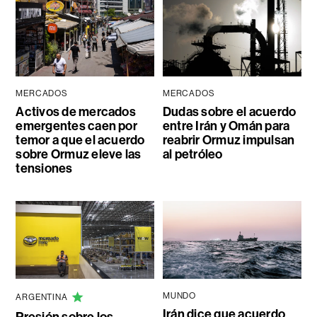
MERCADOS
MERCADOS
Activos de mercados
Dudas sobre el acuerdo
emergentes caen por
entre Irán y Omán para
temor a que el acuerdo
reabrir Ormuz impulsan
sobre Ormuz eleve las
al petróleo
tensiones
MUNDO
ARGENTINA
Irán dice que acuerdo
Presión sobre los