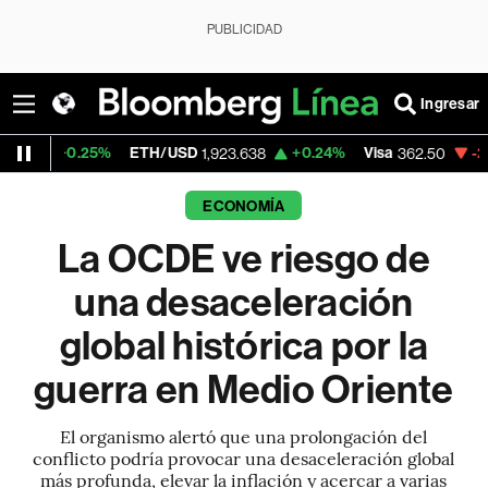
PUBLICIDAD
Ingresar
%
ETH/USD
+0.24%
Visa
-2.15%
Mercado
1,923.638
362.50
ECONOMÍA
La OCDE ve riesgo de
una desaceleración
global histórica por la
guerra en Medio Oriente
El organismo alertó que una prolongación del
conflicto podría provocar una desaceleración global
más profunda, elevar la inflación y acercar a varias