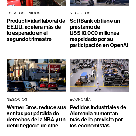
ESTADOS UNIDOS
NEGOCIOS
Productividad laboral de
SoftBank obtiene un
EE.UU. acelera más de
préstamo de
lo esperado en el
US$10.000 millones
segundo trimestre
respaldado por su
participación en OpenAI
NEGOCIOS
ECONOMÍA
Warner Bros. reduce sus
Pedidos industriales de
ventas por pérdida de
Alemania aumentan
derechos de la NBA y un
más de lo previsto por
débil negocio de cine
los economistas