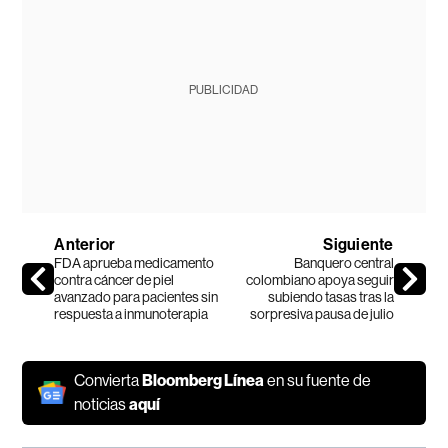
PUBLICIDAD
Anterior
Siguiente
FDA aprueba medicamento
Banquero central
contra cáncer de piel
colombiano apoya seguir
avanzado para pacientes sin
subiendo tasas tras la
respuesta a inmunoterapia
sorpresiva pausa de julio
Convierta
Bloomberg Línea
en su fuente de
noticias
aquí