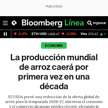
PUBLICIDAD
Ingresar
0.17%
ETH/USD
-0.39%
Visa
+0.52%
Merc
1,898.47
370.47
ECONOMÍA
La producción mundial
de arroz caerá por
primera vez en una
década
El USDA prevé una reducción de la oferta global de
arroz para la temporada 2026-27, mientras el consumo
y el comercio alcanzan niveles récord, elevando la