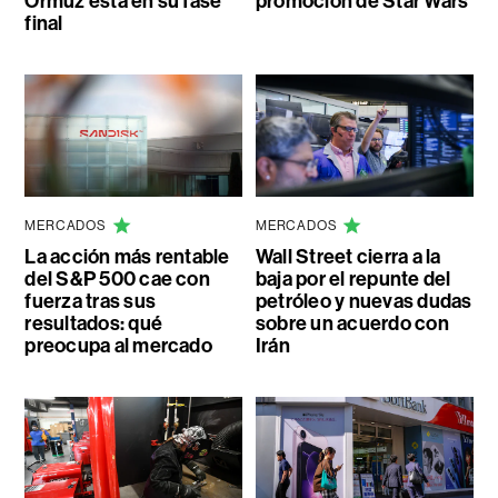
Ormuz está en su fase
promoción de Star Wars
final
MERCADOS
MERCADOS
La acción más rentable
Wall Street cierra a la
del S&P 500 cae con
baja por el repunte del
fuerza tras sus
petróleo y nuevas dudas
resultados: qué
sobre un acuerdo con
preocupa al mercado
Irán