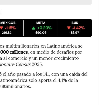
M
GMEXICOB
META
BUD
-1.15%
+0.20%
-1.42%
219.82
590.04
83.97
os multimillonarios en Latinoamérica se
000 millones
, en medio de desafíos por
ara al comercio y un menor crecimiento
llionaire Census
2025.
ó el año pasado a los 141, con una caída del
atinoamérica sólo aporta el 4,1% de la
ultimillonarios.