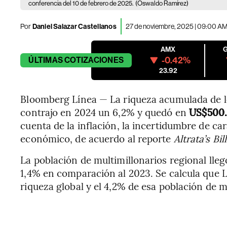
conferencia del 10 de febrero de 2025.
(Oswaldo Ramírez)
Por
Daniel Salazar Castellanos
27 de noviembre, 2025 | 09:00 A
AMX
-0.42%
ÚLTIMAS
COTIZACIONES
23.92
Bloomberg Línea — La riqueza acumulada de l
contrajo en 2024 un 6,2% y quedó en
US$500.
cuenta de la inflación, la incertidumbre de c
económico, de acuerdo al reporte
Altrata’s Bi
La población de multimillonarios regional lleg
1,4% en comparación al 2023. Se calcula que L
riqueza global y el 4,2% de esa población de m