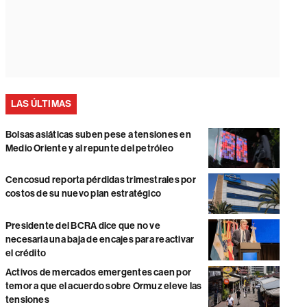
LAS ÚLTIMAS
Bolsas asiáticas suben pese a tensiones en
Medio Oriente y al repunte del petróleo
Cencosud reporta pérdidas trimestrales por
costos de su nuevo plan estratégico
Presidente del BCRA dice que no ve
necesaria una baja de encajes para reactivar
el crédito
Activos de mercados emergentes caen por
temor a que el acuerdo sobre Ormuz eleve las
tensiones