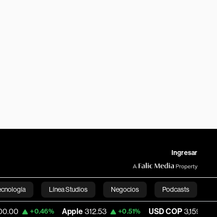
Ingresar
ecnología
Línea Studios
Negocios
Podcasts
Apple
312.53
USD COP
3,159.39
.46%
+0.51%
-0.52%
English