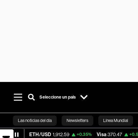
Seleccione un país
Las noticias del día
Newsletters
Línea Mundial
ETH/USD
1,912.59
Visa
370.47
Merc
+0.35%
+0.52%
Bloomberg 