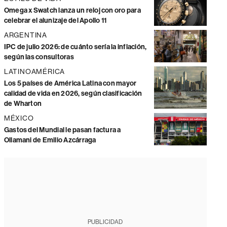
Omega x Swatch lanza un reloj con oro para
celebrar el alunizaje del Apollo 11
ARGENTINA
IPC de julio 2026: de cuánto sería la inflación,
según las consultoras
LATINOAMÉRICA
Los 5 países de América Latina con mayor
calidad de vida en 2026, según clasificación
de Wharton
MÉXICO
Gastos del Mundial le pasan factura a
Ollamani de Emilio Azcárraga
PUBLICIDAD