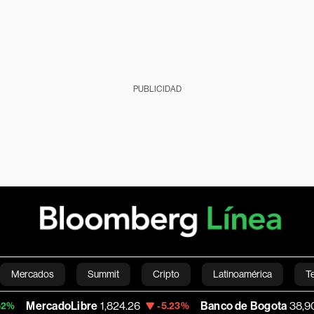
PUBLICIDAD
Mercados
Summit
Cripto
Latinoamérica
T
adoLibre
1,824.26
Banco de Bogota
38,900.00
-5.23%
+0
Green
Economía
Estilo de vida
Mundo
Videos