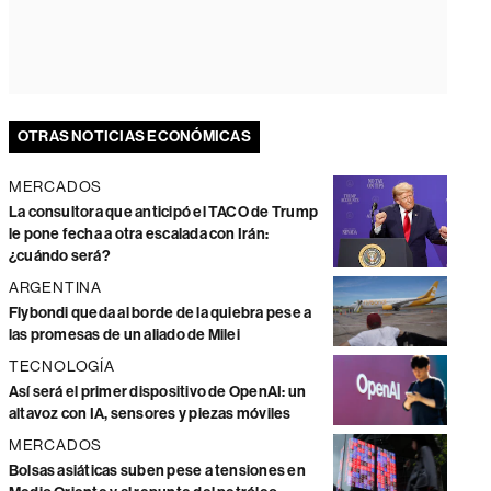
OTRAS NOTICIAS ECONÓMICAS
MERCADOS
La consultora que anticipó el TACO de Trump
le pone fecha a otra escalada con Irán:
¿cuándo será?
ARGENTINA
Flybondi queda al borde de la quiebra pese a
las promesas de un aliado de Milei
TECNOLOGÍA
Así será el primer dispositivo de OpenAI: un
altavoz con IA, sensores y piezas móviles
MERCADOS
Bolsas asiáticas suben pese a tensiones en