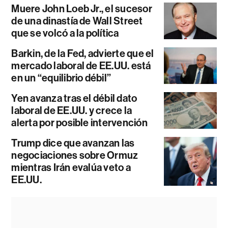
Muere John Loeb Jr., el sucesor
de una dinastía de Wall Street
que se volcó a la política
Barkin, de la Fed, advierte que el
mercado laboral de EE.UU. está
en un “equilibrio débil”
Yen avanza tras el débil dato
laboral de EE.UU. y crece la
alerta por posible intervención
Trump dice que avanzan las
negociaciones sobre Ormuz
mientras Irán evalúa veto a
EE.UU.