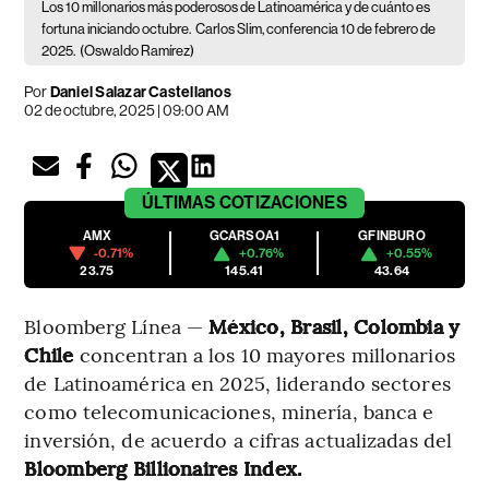
Los 10 millonarios más poderosos de Latinoamérica y de cuánto es
fortuna iniciando octubre.
Carlos Slim, conferencia 10 de febrero de
2025.
(Oswaldo Ramírez)
Por
Daniel Salazar Castellanos
02 de octubre, 2025 | 09:00 AM
ÚLTIMAS
COTIZACIONES
AMX
GCARSOA1
GFINBURO
-0.71%
+0.76%
+0.55%
23.75
145.41
43.64
Bloomberg Línea —
México, Brasil, Colombia y
Chile
concentran a los 10 mayores millonarios
de Latinoamérica en 2025, liderando sectores
como telecomunicaciones, minería, banca e
inversión, de acuerdo a cifras actualizadas del
Bloomberg Billionaires Index.