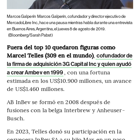
Marcos Galperín
Marcos Galperin, cofundador y director ejecutivo de
MercadoLibre Inc., hace una pausa mientras habla durante una entrevista
en Buenos Aires, Argentina, el jueves 8 de agosto de 2019.
(Bloomberg/Sarah Pabst)
Fuera del top 10 quedaron figuras como
Marcel Telles (309 en el mundo)
,
cofundador de
la firma de adquisición 3G Capital Inc y quien ayudó
, con una fortuna
a crear Ambev en 1999
estimada en los US$10.900 millones, un avance
de US$1.460 millones.
AB InBev se formó en 2008 después de
fusiones con la belga Interbrew y Anheuser-
Busch.
En 2023, Telles donó su participación en la
cervecera InBev SA a su hijo Max en un paso