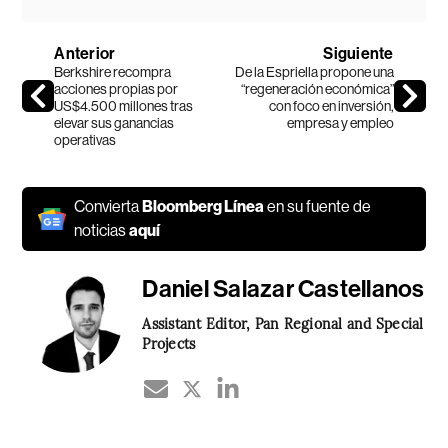
Anterior
Siguiente
Berkshire recompra
De la Espriella propone una
acciones propias por
“regeneración económica”
US$4.500 millones tras
con foco en inversión,
elevar sus ganancias
empresa y empleo
operativas
Convierta
Bloomberg Línea
en su fuente de
noticias
aquí
Daniel Salazar Castellanos
Assistant Editor, Pan Regional and Special
Projects