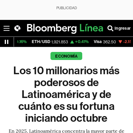
PUBLICIDAD
Ingresar
ETH/USD
+0.41%
Visa
-2.15%
MercadoLi
1,921.853
362.50
ECONOMÍA
Los 10 millonarios más
poderosos de
Latinoamérica y de
cuánto es su fortuna
iniciando octubre
En 2025, Latinoamérica concentra la mayor parte de