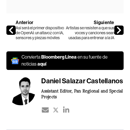
Anterior
Siguiente
Así será el primer dispositivo
Artistas se resisten a que sus
de OpenAI: un altavoz con IA,
voces y canciones sean
sensores y piezas móviles
usadas para entrenar a la IA
Convierta
Bloomberg Línea
en su fuente de
noticias
aquí
Daniel Salazar Castellanos
Assistant Editor, Pan Regional and Special
Projects