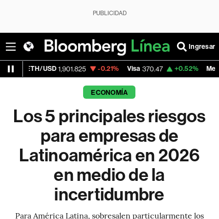
PUBLICIDAD
Ingresar
/USD
-0.21%
Visa
+0.52%
MercadoLibre
1,901.825
370.47
1,
ECONOMÍA
Los 5 principales riesgos
para empresas de
Latinoamérica en 2026
en medio de la
incertidumbre
Para América Latina, sobresalen particularmente los