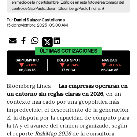
en medio de la incertidumbre.
Edificios en esta foto aérea tomada del
centro de Sao Paulo, Brasil.
(Bloomberg/Paulo Fridman)
Por
Daniel Salazar Castellanos
15 de noviembre, 2025 | 09:00 AM
ÚLTIMAS
COTIZACIONES
S&P/BMV IPC
DÓLAR SPOT
NASDAQ
-0.19%
-0.04%
-0.06%
66,396.15
17.2034
26,348.35
Bloomberg Línea —
Las empresas operarán en
un entorno sin reglas claras en 2026
, en un
contexto marcado por una geopolítica más
impredecible, el descontento de la generación
Z, la disputa por la capacidad de cómputo para
la IA y el avance del crimen organizado, según
el reporte
RiskMap 2026
de la consultora