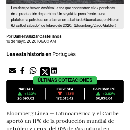
Los siete países en América Latina que concentran el 87 por ciento
de la producción de petróleo.
Un kayakista pasa frente a una
plataforma petrolera en alta mar en la bahía de Guanabara, en Niterói
(Brasil), el sábado 1 de febrero de 2020.
(Bloomberg/Dado Galdieri)
Por
Daniel Salazar Castellanos
18 de mayo, 2026 | 08:00 AM
Lea esta historia en
Portugués
ÚLTIMAS
COTIZACIONES
NASDAQ
IBOVESPA
S&P/BMV IPC
+1.30%
-1.73%
+0.82%
26,690.62
172,513.42
66,938.64
Bloomberg Línea — Latinoamérica y el Caribe
aportó un 11% de la producción mundial de
petróleo y cerca del 6% de gas natural en