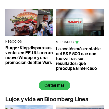
NEGOCIOS
MERCADOS
Burger King dispara sus
La acción más rentable
ventas en EE.UU. con un
del S&P 500 cae con
nuevo Whopper y una
fuerza tras sus
promoción de Star Wars
resultados: qué
preocupa al mercado
Cargar más
Lujos y vida en Bloomberg Línea