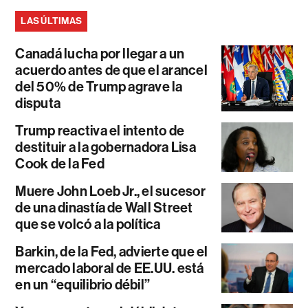
LAS ÚLTIMAS
Canadá lucha por llegar a un
acuerdo antes de que el arancel
del 50% de Trump agrave la
disputa
Trump reactiva el intento de
destituir a la gobernadora Lisa
Cook de la Fed
Muere John Loeb Jr., el sucesor
de una dinastía de Wall Street
que se volcó a la política
Barkin, de la Fed, advierte que el
mercado laboral de EE.UU. está
en un “equilibrio débil”