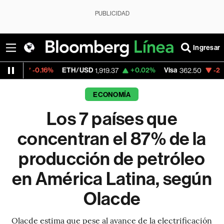
PUBLICIDAD
Ingresar
6%
ETH/USD
+0.02%
Visa
-2.15%
MercadoL
1,919.37
362.50
ECONOMÍA
Los 7 países que
concentran el 87% de la
producción de petróleo
en América Latina, según
Olacde
Olacde estima que pese al avance de la electrificación