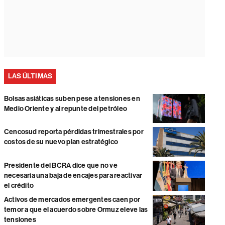
LAS ÚLTIMAS
Bolsas asiáticas suben pese a tensiones en
Medio Oriente y al repunte del petróleo
Cencosud reporta pérdidas trimestrales por
costos de su nuevo plan estratégico
Presidente del BCRA dice que no ve
necesaria una baja de encajes para reactivar
el crédito
Activos de mercados emergentes caen por
temor a que el acuerdo sobre Ormuz eleve las
tensiones