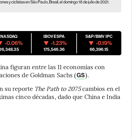
nes y ciclistas en São Paulo, Brasil, el domingo 18 de julio de 2021.
NASDAQ
IBOVESPA
S&P/BMV IPC
-0.06%
-1.23%
-0.19%
26,348.35
175,546.36
66,396.15
na figuran entre las 11 economías con
aciones de Goldman Sachs (
).
GS
n su reporte
The Path to 2075
cambios en el
imas cinco décadas, dado que China e India