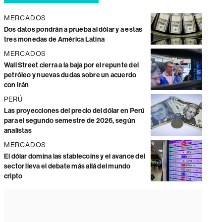
MERCADOS
Dos datos pondrán a prueba al dólar y a estas
tres monedas de América Latina
MERCADOS
Wall Street cierra a la baja por el repunte del
petróleo y nuevas dudas sobre un acuerdo
con Irán
PERÚ
Las proyecciones del precio del dólar en Perú
para el segundo semestre de 2026, según
analistas
MERCADOS
El dólar domina las stablecoins y el avance del
sector lleva el debate más allá del mundo
cripto