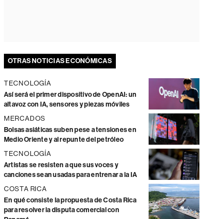
OTRAS NOTICIAS ECONÓMICAS
TECNOLOGÍA
Así será el primer dispositivo de OpenAI: un
altavoz con IA, sensores y piezas móviles
MERCADOS
Bolsas asiáticas suben pese a tensiones en
Medio Oriente y al repunte del petróleo
TECNOLOGÍA
Artistas se resisten a que sus voces y
canciones sean usadas para entrenar a la IA
COSTA RICA
En qué consiste la propuesta de Costa Rica
para resolver la disputa comercial con