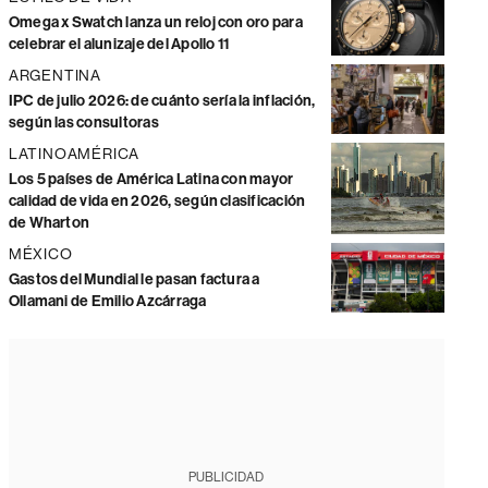
Omega x Swatch lanza un reloj con oro para
celebrar el alunizaje del Apollo 11
ARGENTINA
IPC de julio 2026: de cuánto sería la inflación,
según las consultoras
LATINOAMÉRICA
Los 5 países de América Latina con mayor
calidad de vida en 2026, según clasificación
de Wharton
MÉXICO
Gastos del Mundial le pasan factura a
Ollamani de Emilio Azcárraga
PUBLICIDAD