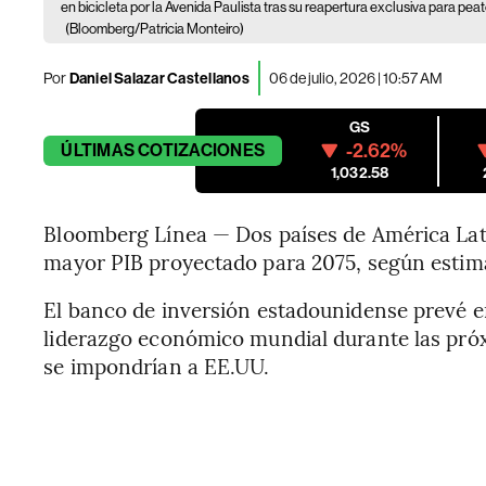
en bicicleta por la Avenida Paulista tras su reapertura exclusiva para peato
(Bloomberg/Patricia Monteiro)
Por
Daniel Salazar Castellanos
06 de julio, 2026 | 10:57 AM
GS
-2.62%
ÚLTIMAS
COTIZACIONES
1,032.58
Bloomberg Línea — Dos países de América Lati
mayor PIB proyectado para 2075, según estim
El banco de inversión estadounidense prevé e
liderazgo económico mundial durante las próx
se impondrían a EE.UU.