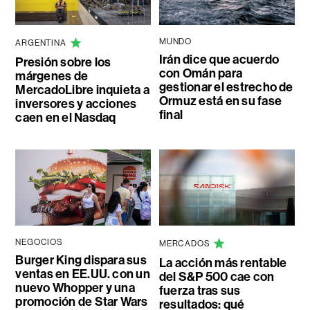
MUNDO
ARGENTINA
Irán dice que acuerdo
Presión sobre los
con Omán para
márgenes de
gestionar el estrecho de
MercadoLibre inquieta a
Ormuz está en su fase
inversores y acciones
final
caen en el Nasdaq
NEGOCIOS
MERCADOS
Burger King dispara sus
La acción más rentable
ventas en EE.UU. con un
del S&P 500 cae con
nuevo Whopper y una
fuerza tras sus
promoción de Star Wars
resultados: qué