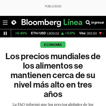
PUBLICIDAD
Ingresar
40%
ETH/USD
+0.17%
Visa
-1.88%
Mercad
1,909.02
363.50
ECONOMÍA
Los precios mundiales de
los alimentos se
mantienen cerca de su
nivel más alto en tres
años
La FAO informó que los precios globales de los