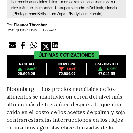
Los precios mundiales de los alimentos se mantienen cerca de su
nivel más alto en tres años.
Un supermercado en Reikiavik, Islandia.
(Photographer: Betty Laura Zapata/Betty Laura Zapata)
Por
Eleanor Thornber
05 de junio, 2026 | 09:28 AM
ÚLTIMAS
COTIZACIONES
NASDAQ
IBOVESPA
S&P/BMV IPC
+0.98%
-1.63%
+0.97%
26,606.25
172,689.07
67,042.55
Bloomberg — Los precios mundiales de los
alimentos se mantuvieron cerca del nivel más
alto en más de tres años, después de que una
caída en el costo de los aceites de palma y soja
contrarrestara las interrupciones en los flujos
de insumos agrícolas clave derivadas de la