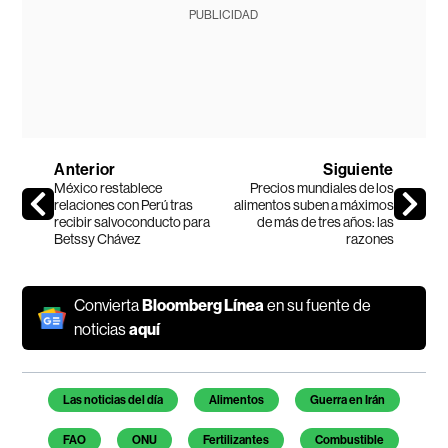
PUBLICIDAD
Anterior
Siguiente
México restablece
Precios mundiales de los
relaciones con Perú tras
alimentos suben a máximos
recibir salvoconducto para
de más de tres años: las
Betssy Chávez
razones
Convierta
Bloomberg Línea
en su fuente de
noticias
aquí
Temas de este artículo
Las noticias del día
Alimentos
Guerra en Irán
FAO
ONU
Fertilizantes
Combustible