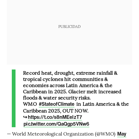
PUBLICIDAD
Record heat, drought, extreme rainfall &
tropical cyclones hit communities &
economies across Latin America & the
Caribbean in 2025. Glacier melt increased
floods & water security risks.
WMO
in Latin America & the
#StateofClimate
Caribbean 2025, OUT NOW.
↪️
https://t.co/s8nMEelzT7
pic.twitter.com/QaQgp5VNw6
— World Meteorological Organization (@WMO)
May