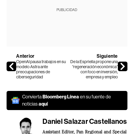
PUBLICIDAD
Anterior
Siguiente
OpenAI pausa trabajos en su
De la Espriella propone una
modelo Astra ante
“regeneración económica”
preocupaciones de
con foco en inversión,
ciberseguridad
empresa y empleo
Convierta
Bloomberg Línea
en su fuente de
noticias
aquí
Daniel Salazar Castellanos
Assistant Editor, Pan Regional and Special