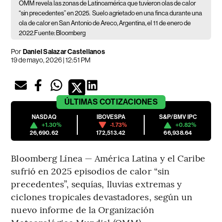
OMM revela las zonas de Latinoamérica que tuvieron olas de calor
“sin precedentes” en 2025.
Suelo agrietado en una finca durante una
ola de calor en San Antonio de Areco, Argentina, el 11 de enero de
2022.Fuente: Bloomberg
Por
Daniel Salazar Castellanos
19 de mayo, 2026 | 12:51 PM
ÚLTIMAS
COTIZACIONES
NASDAQ
IBOVESPA
S&P/BMV IPC
+1.30%
-1.73%
+0.82%
26,690.62
172,513.42
66,938.64
Bloomberg Línea — América Latina y el Caribe
sufrió en 2025 episodios de calor “sin
precedentes”, sequías, lluvias extremas y
ciclones tropicales devastadores, según un
nuevo informe de la Organización