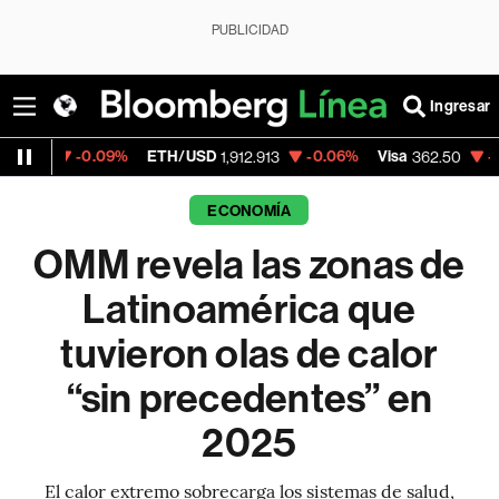
PUBLICIDAD
Ingresar
%
ETH/USD
-0.06%
Visa
-2.15%
MercadoL
1,912.913
362.50
ECONOMÍA
OMM revela las zonas de
Latinoamérica que
tuvieron olas de calor
“sin precedentes” en
2025
El calor extremo sobrecarga los sistemas de salud,