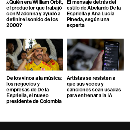
¿Quién era William Orbit,
El mensaje detrás del
el productor que trabajó
estilo de Abelardo De la
con Madonna y ayudó a
Espriella y Ana Lucía
definir el sonido de los
Pineda, según una
2000?
experta
De los vinos a la música:
Artistas se resisten a
los negocios y
que sus voces y
empresas de De la
canciones sean usadas
Espriella, el nuevo
para entrenar a la IA
presidente de Colombia