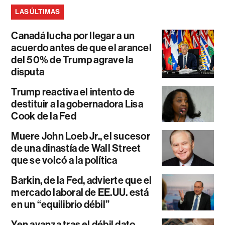
LAS ÚLTIMAS
Canadá lucha por llegar a un
acuerdo antes de que el arancel
del 50% de Trump agrave la
disputa
Trump reactiva el intento de
destituir a la gobernadora Lisa
Cook de la Fed
Muere John Loeb Jr., el sucesor
de una dinastía de Wall Street
que se volcó a la política
Barkin, de la Fed, advierte que el
mercado laboral de EE.UU. está
en un “equilibrio débil”
Yen avanza tras el débil dato