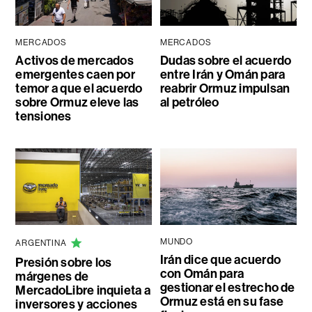
MERCADOS
MERCADOS
Activos de mercados
Dudas sobre el acuerdo
emergentes caen por
entre Irán y Omán para
temor a que el acuerdo
reabrir Ormuz impulsan
sobre Ormuz eleve las
al petróleo
tensiones
MUNDO
ARGENTINA
Irán dice que acuerdo
Presión sobre los
con Omán para
márgenes de
gestionar el estrecho de
MercadoLibre inquieta a
Ormuz está en su fase
inversores y acciones