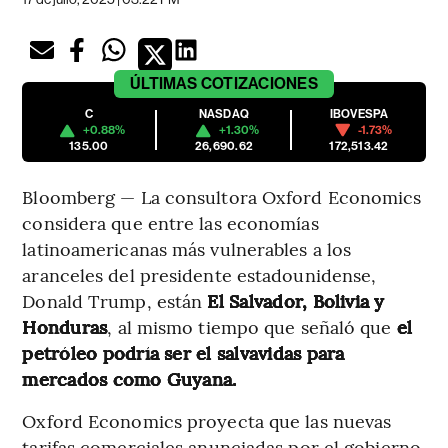
ÚLTIMAS
COTIZACIONES
C
NASDAQ
IBOVESPA
+0.88%
+1.30%
-1.73%
135.00
26,690.62
172,513.42
Bloomberg — La consultora Oxford Economics
considera que entre las economías
latinoamericanas más vulnerables a los
aranceles del presidente estadounidense,
Donald Trump, están
El Salvador, Bolivia y
Honduras
, al mismo tiempo que señaló que
el
petróleo podría ser el salvavidas para
mercados como Guyana.
Oxford Economics proyecta que las nuevas
tarifas comerciales anunciadas por el gobierno