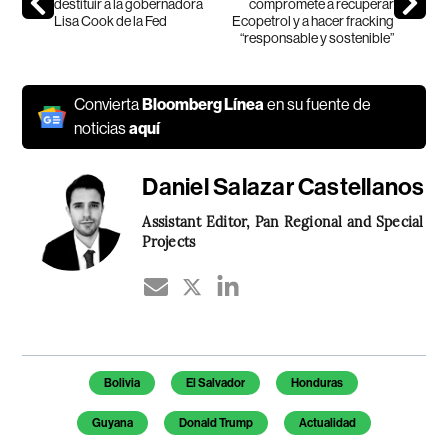
destituir a la gobernadora
compromete a recuperar
Lisa Cook de la Fed
Ecopetrol y a hacer fracking
“responsable y sostenible”
Convierta
Bloomberg Línea
en su fuente de
noticias
aquí
Daniel Salazar Castellanos
Assistant Editor, Pan Regional and Special
Projects
Temas de este artículo
Bolivia
El Salvador
Honduras
Guyana
Donald Trump
Actualidad