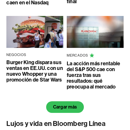
final
caen en el Nasdaq
NEGOCIOS
MERCADOS
Burger King dispara sus
La acción más rentable
ventas en EE.UU. con un
del S&P 500 cae con
nuevo Whopper y una
fuerza tras sus
promoción de Star Wars
resultados: qué
preocupa al mercado
Cargar más
Lujos y vida en Bloomberg Línea