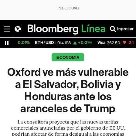
PUBLICIDAD
Ingresar
ETH/USD
+0.01%
Visa
-2.15%
MercadoLi
1,914.198
362.50
ECONOMÍA
Oxford ve más vulnerable
a El Salvador, Bolivia y
Honduras ante los
aranceles de Trump
La consultora proyecta que las nuevas tarifas
comerciales anunciadas por el gobierno de EE.UU.
podrían afectar de forma desigual a las economías