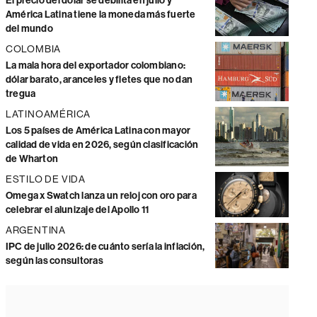
El precio del dólar se debilita en julio y
América Latina tiene la moneda más fuerte
del mundo
COLOMBIA
La mala hora del exportador colombiano:
dólar barato, aranceles y fletes que no dan
tregua
LATINOAMÉRICA
Los 5 países de América Latina con mayor
calidad de vida en 2026, según clasificación
de Wharton
ESTILO DE VIDA
Omega x Swatch lanza un reloj con oro para
celebrar el alunizaje del Apollo 11
ARGENTINA
IPC de julio 2026: de cuánto sería la inflación,
según las consultoras