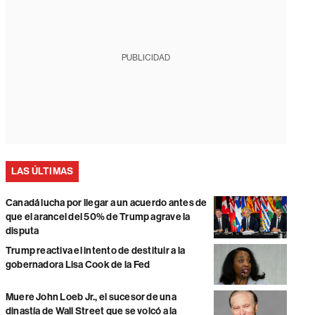
PUBLICIDAD
LAS ÚLTIMAS
Canadá lucha por llegar a un acuerdo antes de
que el arancel del 50% de Trump agrave la
disputa
Trump reactiva el intento de destituir a la
gobernadora Lisa Cook de la Fed
Muere John Loeb Jr., el sucesor de una
dinastía de Wall Street que se volcó a la