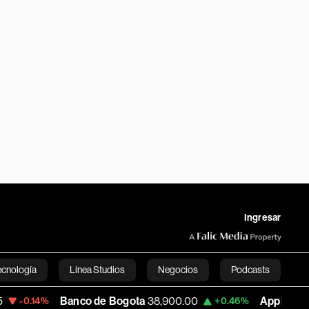
Ingresar
ecnología
Línea Studios
Negocios
Podcasts
Banco de Bogota
38,900.00
Apple
313.305
+0.46%
+0.
English