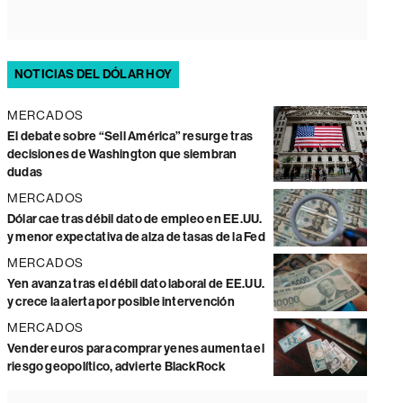
NOTICIAS DEL DÓLAR HOY
MERCADOS
El debate sobre “Sell América” resurge tras
decisiones de Washington que siembran
dudas
MERCADOS
Dólar cae tras débil dato de empleo en EE.UU.
y menor expectativa de alza de tasas de la Fed
MERCADOS
Yen avanza tras el débil dato laboral de EE.UU.
y crece la alerta por posible intervención
MERCADOS
Vender euros para comprar yenes aumenta el
riesgo geopolítico, advierte BlackRock