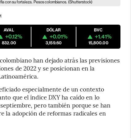
fla con su fortaleza.
Pesos colombianos.
(Shutterstock)
M
AVAL
DÓLAR
BVC
+0.12%
+0.01%
+1.41%
832.00
3,159.60
15,800.00
 colombiano han dejado atrás las previsiones
ciones de 2022 y se posicionan en la
Latinoamérica.
eficiado especialmente de un contexto
tanto que el índice DXY ha caído en lo
de septiembre, pero también porque se han
re la adopción de reformas radicales en