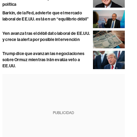
política
Barkin, de la Fed, advierte que el mercado
laboral de EE.UU. está en un “equilibrio débil”
Yen avanza tras el débil dato laboral de EE.UU.
y crece la alerta por posible intervención
Trump dice que avanzan las negociaciones
sobre Ormuz mientras Irán evalúa veto a
EE.UU.
PUBLICIDAD