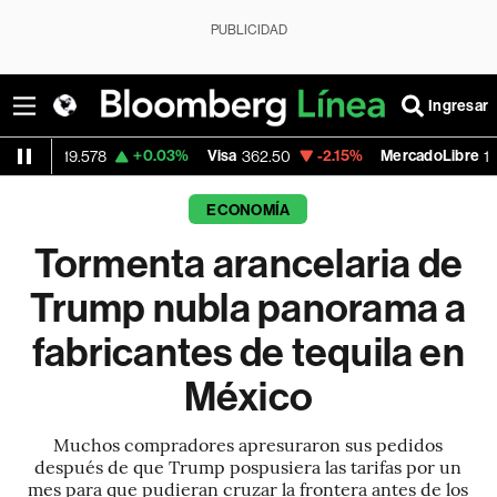
PUBLICIDAD
Ingresar
+0.03%
Visa
-2.15%
MercadoLibre
-0
78
362.50
1,821.795
ECONOMÍA
Tormenta arancelaria de
Trump nubla panorama a
fabricantes de tequila en
México
Muchos compradores apresuraron sus pedidos
después de que Trump pospusiera las tarifas por un
mes para que pudieran cruzar la frontera antes de los