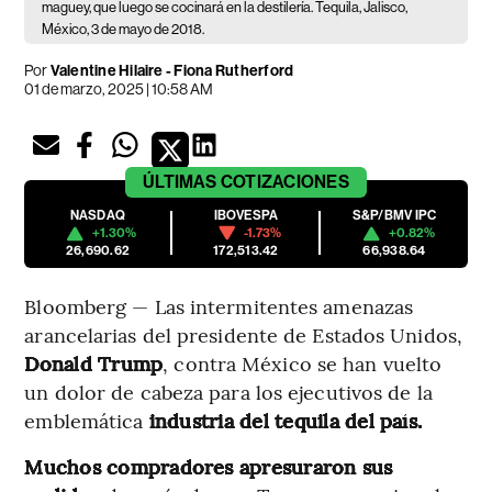
maguey, que luego se cocinará en la destilería. Tequila, Jalisco,
México, 3 de mayo de 2018.
Por
Valentine Hilaire - Fiona Rutherford
01 de marzo, 2025 | 10:58 AM
ÚLTIMAS
COTIZACIONES
NASDAQ
IBOVESPA
S&P/BMV IPC
+1.30%
-1.73%
+0.82%
26,690.62
172,513.42
66,938.64
Bloomberg — Las intermitentes amenazas
arancelarias del presidente de Estados Unidos,
Donald Trump
, contra México se han vuelto
un dolor de cabeza para los ejecutivos de la
emblemática
industria del tequila del país.
Muchos compradores apresuraron sus