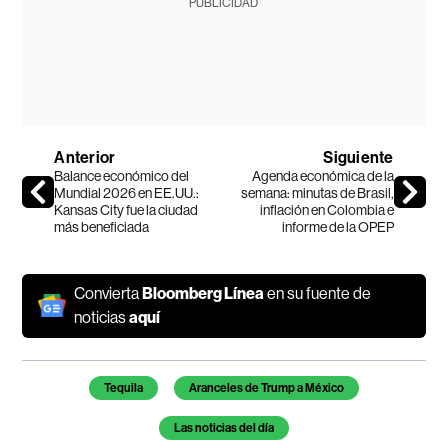
PUBLICIDAD
Anterior
Siguiente
Balance económico del
Agenda económica de la
Mundial 2026 en EE.UU.:
semana: minutas de Brasil,
Kansas City fue la ciudad
inflación en Colombia e
más beneficiada
informe de la OPEP
Convierta
Bloomberg Línea
en su fuente de
noticias
aquí
Temas de este artículo
Tequila
Aranceles de Trump a México
Las noticias del día