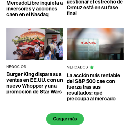
gestionar el estrecho de
MercadoLibre inquieta a
Ormuz está en su fase
inversores y acciones
final
caen en el Nasdaq
NEGOCIOS
MERCADOS
Burger King dispara sus
La acción más rentable
ventas en EE.UU. con un
del S&P 500 cae con
nuevo Whopper y una
fuerza tras sus
promoción de Star Wars
resultados: qué
preocupa al mercado
Cargar más