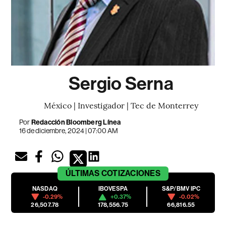
Sergio Serna
México | Investigador | Tec de Monterrey
Por
Redacción Bloomberg Línea
16 de diciembre, 2024 | 07:00 AM
ÚLTIMAS
COTIZACIONES
NASDAQ
IBOVESPA
S&P/BMV IPC
-0.29%
+0.37%
-0.02%
26,507.78
178,556.75
66,816.55