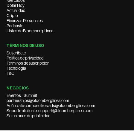
Mercados
Dólar Hoy
Actualidad
Cripto
Finanzas Personales
Podcasts
Listas de Bloomberg Línea
TÉRMINOS DE USO
Suscríbete
Política de privacidad
Términos de suscripción
Tecnología
T&C
NEGOCIOS
Eventos - Summit
partnerships@bloomberglinea.com
Anúnciate con nosotros ads@bloomberglinea.com
Soporte al cliente: support@bloomberglinea.com
Soluciones de publicidad