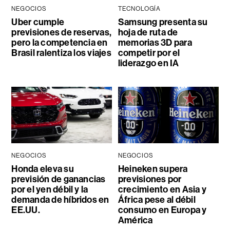
NEGOCIOS
TECNOLOGÍA
Uber cumple
Samsung presenta su
previsiones de reservas,
hoja de ruta de
pero la competencia en
memorias 3D para
Brasil ralentiza los viajes
competir por el
liderazgo en IA
NEGOCIOS
NEGOCIOS
Honda eleva su
Heineken supera
previsión de ganancias
previsiones por
por el yen débil y la
crecimiento en Asia y
demanda de híbridos en
África pese al débil
EE.UU.
consumo en Europa y
América