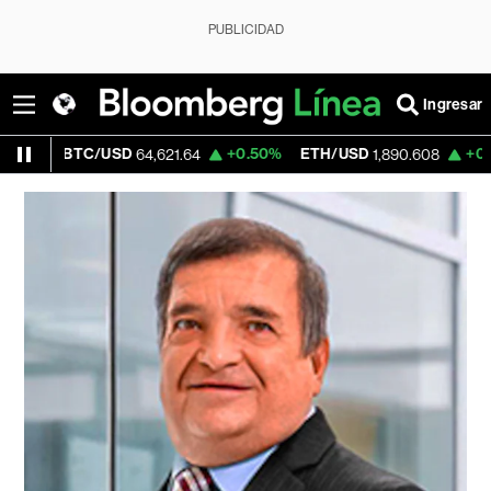
PUBLICIDAD
Ingresar
BTC/USD
+0.50%
ETH/USD
+0.81%
64,621.64
1,890.608