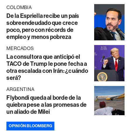
COLOMBIA
De la Espriella recibe un país
sobreendeudado que crece
poco, pero con récords de
empleo y menos pobreza
MERCADOS
La consultora que anticipó el
TACO de Trump le pone fecha a
otra escalada con Irán: ¿cuándo
será?
ARGENTINA
Flybondi queda al borde de la
quiebra pese a las promesas de
un aliado de Milei
OPINIÓN BLOOMBERG