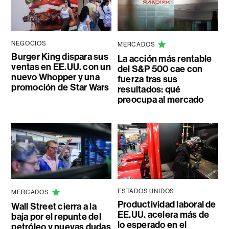
NEGOCIOS
MERCADOS
Burger King dispara sus
La acción más rentable
ventas en EE.UU. con un
del S&P 500 cae con
nuevo Whopper y una
fuerza tras sus
promoción de Star Wars
resultados: qué
preocupa al mercado
ESTADOS UNIDOS
MERCADOS
Productividad laboral de
Wall Street cierra a la
EE.UU. acelera más de
baja por el repunte del
lo esperado en el
petróleo y nuevas dudas