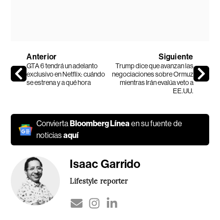
Anterior
Siguiente
GTA 6 tendrá un adelanto
Trump dice que avanzan las
exclusivo en Netflix: cuándo
negociaciones sobre Ormuz
se estrena y a qué hora
mientras Irán evalúa veto a
EE.UU.
Convierta
Bloomberg Línea
en su fuente de
noticias
aquí
Isaac Garrido
Lifestyle reporter