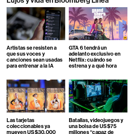
Lujos y vida en Bloomberg Línea
Artistas se resisten a
GTA 6 tendrá un
que sus voces y
adelanto exclusivo en
canciones sean usadas
Netflix: cuándo se
para entrenar a la IA
estrena y a qué hora
Las tarjetas
Batallas, videojuegos y
coleccionables ya
una bolsa de US$75
mueven US$30.000
millones “capaz de