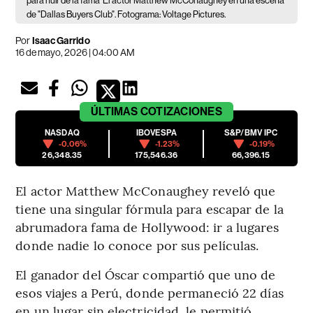
para huir de la fama
El actor Matthew McConaughey en una escena
de "Dallas Buyers Club". Fotograma: Voltage Pictures.
Por
Isaac Garrido
16 de mayo, 2026 | 04:00 AM
ÚLTIMAS
COTIZACIONES
NASDAQ
IBOVESPA
S&P/BMV IPC
-0.06%
-1.23%
-0.19%
26,348.35
175,546.36
66,396.15
El actor Matthew McConaughey reveló que
tiene una singular fórmula para escapar de la
abrumadora fama de Hollywood: ir a lugares
donde nadie lo conoce por sus películas.
El ganador del Óscar compartió que uno de
esos viajes a Perú, donde permaneció 22 días
en un lugar sin electricidad, le permitió