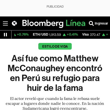
PUBLICIDAD
Ingresar
.76%
ETH/USD
+0.41%
Visa
+0.52%
Merca
1,913.59
370.47
ESTILO DE VIDA
Así fue como Matthew
McConaughey encontró
en Perú su refugio para
huir de la fama
El actor reveló que cuando la fama le rebasa suele
escapar a lugares donde nadie lo conoce. En la nación
Sudamericana logró reencontrarse.