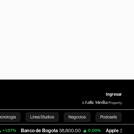
Ingresar
ecnología
Línea Studios
Negocios
Podcasts
anco de Bogota
38,800.00
Apple
308.62
0.00%
-0.20%
English