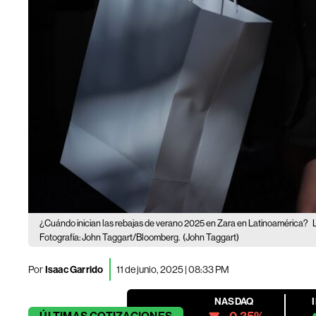
¿Cuándo inician las rebajas de verano 2025 en Zara en Latinoamérica?
Fotografía: John Taggart/Bloomberg.
(John Taggart)
Por
Isaac Garrido
11 de junio, 2025 | 08:33 PM
NASDAQ