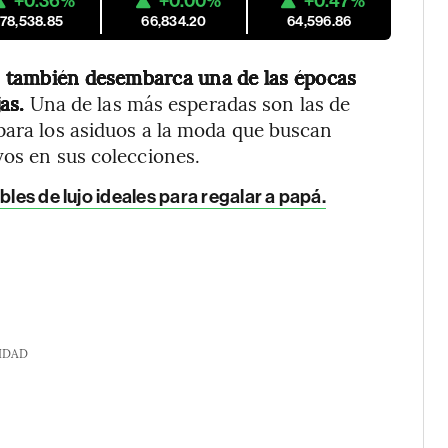
+0.36%
+0.00%
+0.47%
178,538.85
66,834.20
64,596.86
o, también desembarca una de las épocas
as.
Una de las más esperadas son las de
para los asiduos a la moda que buscan
vos en sus colecciones.
bles de lujo ideales para regalar a papá.
IDAD