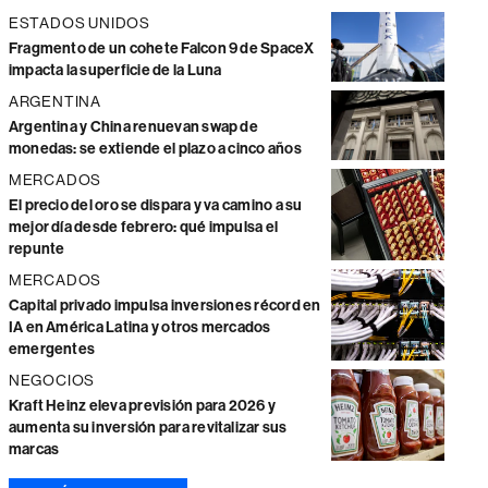
ESTADOS UNIDOS
Fragmento de un cohete Falcon 9 de SpaceX
impacta la superficie de la Luna
ARGENTINA
Argentina y China renuevan swap de
monedas: se extiende el plazo a cinco años
MERCADOS
El precio del oro se dispara y va camino a su
mejor día desde febrero: qué impulsa el
repunte
MERCADOS
Capital privado impulsa inversiones récord en
IA en América Latina y otros mercados
emergentes
NEGOCIOS
Kraft Heinz eleva previsión para 2026 y
aumenta su inversión para revitalizar sus
marcas