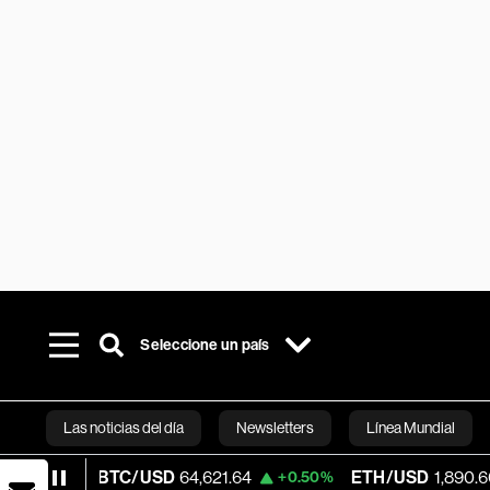
Seleccione un país
Las noticias del día
Newsletters
Línea Mundial
BTC/USD
64,621.64
ETH/USD
1,890.608
+0.50%
+0.8
Bloomberg 