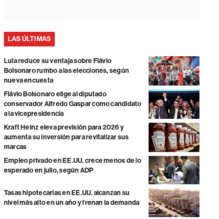
LAS ÚLTIMAS
Lula reduce su ventaja sobre Flávio
Bolsonaro rumbo a las elecciones, según
nueva encuesta
Flávio Bolsonaro elige al diputado
conservador Alfredo Gaspar como candidato
a la vicepresidencia
Kraft Heinz eleva previsión para 2026 y
aumenta su inversión para revitalizar sus
marcas
Empleo privado en EE.UU. crece menos de lo
esperado en julio, según ADP
Tasas hipotecarias en EE.UU. alcanzan su
nivel más alto en un año y frenan la demanda