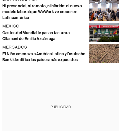
Ni presencial, ni remoto, ni híbrido: el nuevo
modelo laboral que WeWork ve crecer en
Latinoamérica
MÉXICO
Gastos del Mundial le pasan factura a
Ollamani de Emilio Azcárraga
MERCADOS
El Niño amenaza a América Latina y Deutsche
Bank identifica los países más expuestos
PUBLICIDAD