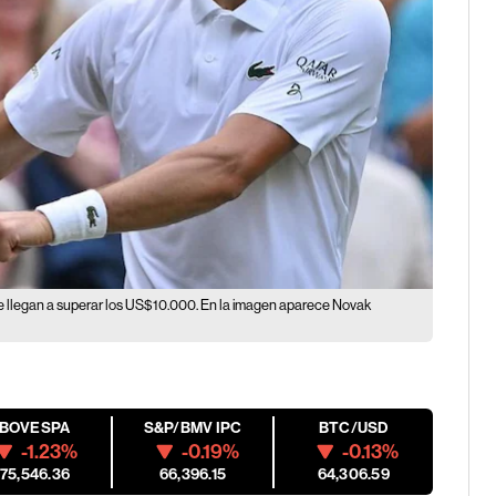
ue llegan a superar los US$10.000. En la imagen aparece Novak
IBOVESPA
S&P/BMV IPC
BTC/USD
-1.23%
-0.19%
-0.13%
175,546.36
66,396.15
64,306.59