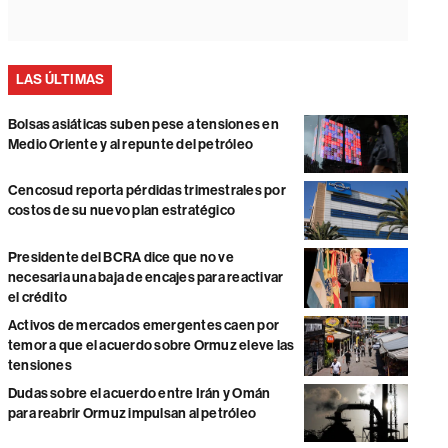
LAS ÚLTIMAS
Bolsas asiáticas suben pese a tensiones en
Medio Oriente y al repunte del petróleo
Cencosud reporta pérdidas trimestrales por
costos de su nuevo plan estratégico
Presidente del BCRA dice que no ve
necesaria una baja de encajes para reactivar
el crédito
Activos de mercados emergentes caen por
temor a que el acuerdo sobre Ormuz eleve las
tensiones
Dudas sobre el acuerdo entre Irán y Omán
para reabrir Ormuz impulsan al petróleo