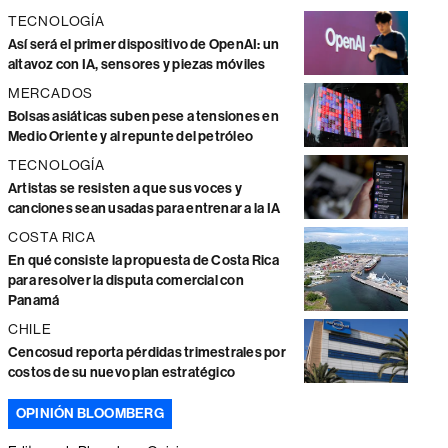
TECNOLOGÍA
Así será el primer dispositivo de OpenAI: un
altavoz con IA, sensores y piezas móviles
MERCADOS
Bolsas asiáticas suben pese a tensiones en
Medio Oriente y al repunte del petróleo
TECNOLOGÍA
Artistas se resisten a que sus voces y
canciones sean usadas para entrenar a la IA
COSTA RICA
En qué consiste la propuesta de Costa Rica
para resolver la disputa comercial con
Panamá
CHILE
Cencosud reporta pérdidas trimestrales por
costos de su nuevo plan estratégico
OPINIÓN BLOOMBERG