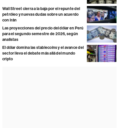
Wall Street cierra a la baja por el repunte del
petróleo y nuevas dudas sobre un acuerdo
con Irán
Las proyecciones del precio del dólar en Perú
para el segundo semestre de 2026, según
analistas
El dólar domina las stablecoins y el avance del
sector lleva el debate más allá del mundo
cripto