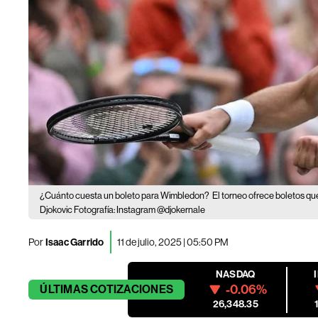
¿Cuánto cuesta un boleto para Wimbledon?
El torneo ofrece boletos q
Djokovic Fotografía: Instagram @djokernale
Por
Isaac Garrido
11 de julio, 2025 | 05:50 PM
NASDAQ
-0.06%
ÚLTIMAS
COTIZACIONES
26,348.35