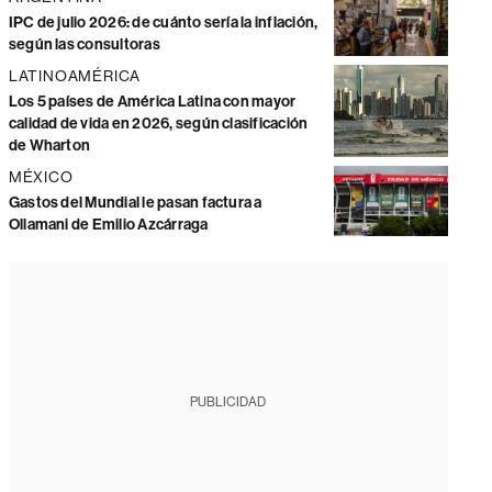
IPC de julio 2026: de cuánto sería la inflación,
según las consultoras
LATINOAMÉRICA
Los 5 países de América Latina con mayor
calidad de vida en 2026, según clasificación
de Wharton
MÉXICO
Gastos del Mundial le pasan factura a
Ollamani de Emilio Azcárraga
PUBLICIDAD