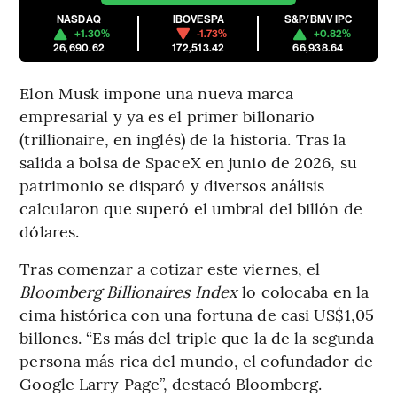
NASDAQ
IBOVESPA
S&P/BMV IPC
+1.30%
-1.73%
+0.82%
26,690.62
172,513.42
66,938.64
Elon Musk impone una nueva marca
empresarial y ya es el primer billonario
(trillionaire, en inglés) de la historia. Tras la
salida a bolsa de SpaceX en junio de 2026, su
patrimonio se disparó y diversos análisis
calcularon que superó el umbral del billón de
dólares.
Tras comenzar a cotizar este viernes, el
Bloomberg Billionaires Index
lo colocaba en la
cima histórica con una fortuna de casi US$1,05
billones. “Es más del triple que la de la segunda
persona más rica del mundo, el cofundador de
Google Larry Page”, destacó Bloomberg.