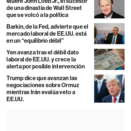
Muere John Loeb Jr., el sucesor
de una dinastía de Wall Street
que se volcó a la política
Barkin, de la Fed, advierte que el
mercado laboral de EE.UU. está
en un “equilibrio débil”
Yen avanza tras el débil dato
laboral de EE.UU. y crece la
alerta por posible intervención
Trump dice que avanzan las
negociaciones sobre Ormuz
mientras Irán evalúa veto a
EE.UU.