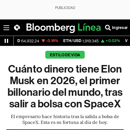
PUBLICIDAD
Ingresar
SD
-0.16%
ETH/USD
+0.02%
Visa
64,932.24
1,919.345
362.50
ESTILO DE VIDA
Cuánto dinero tiene Elon
Musk en 2026, el primer
billonario del mundo, tras
salir a bolsa con SpaceX
El empresario hace historia tras la salida a bolsa de
SpaceX. Esta es su fortuna al día de hoy.