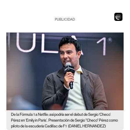
21
PUBLICIDAD
De la Fórmula 1 a Netflix: así podría ser el debut de Sergio ‘Checo’
Pérez en ‘Emily in Paris’.
Presentación de Sergio "Checo" Pérez como
piloto de la escudería Cadillac de F1
(DANIEL HERNANDEZ)