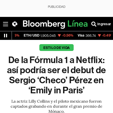
PUBLICIDAD
Ingresar
ETH/USD
-0.56%
Visa
-0.49%
MercadoLi
1,905.045
366.74
ESTILO DE VIDA
De la Fórmula 1 a Netflix:
así podría ser el debut de
Sergio ‘Checo’ Pérez en
‘Emily in Paris’
La actriz Lilly Collins y el piloto mexicano fueron
captados grabando en durante el gran premio de
Mónaco.