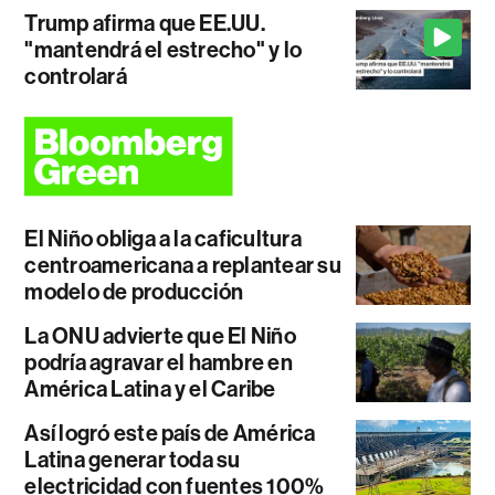
Trump afirma que EE.UU.
"mantendrá el estrecho" y lo
controlará
El Niño obliga a la caficultura
centroamericana a replantear su
modelo de producción
La ONU advierte que El Niño
podría agravar el hambre en
América Latina y el Caribe
Así logró este país de América
Latina generar toda su
electricidad con fuentes 100%