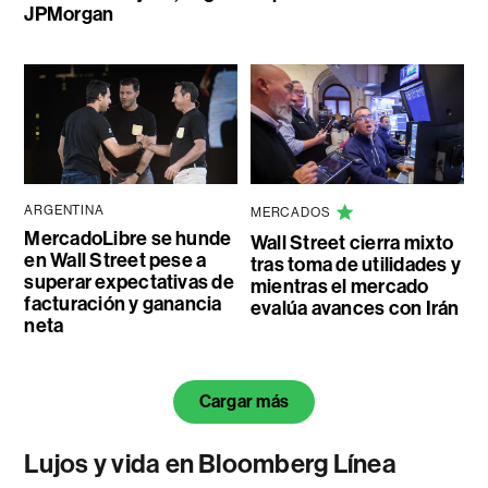
JPMorgan
ARGENTINA
MERCADOS
MercadoLibre se hunde
Wall Street cierra mixto
en Wall Street pese a
tras toma de utilidades y
superar expectativas de
mientras el mercado
facturación y ganancia
evalúa avances con Irán
neta
Cargar más
Lujos y vida en Bloomberg Línea