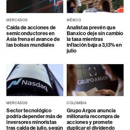
MERCADOS
MÉXICO
Caída de acciones de
Analistas prevén que
semiconductores en
Banxico deje sin cambio
Asia frena el avance de
la tasa mientras
las bolsas mundiales
inflación baja a 3,13% en
julio
MERCADOS
COLOMBIA
Sector tecnológico
Grupo Argos anuncia
podría depender más de
millonaria recompra de
inversores minoristas
acciones y promete
tras caída de julio, según
duplicar el dividendo