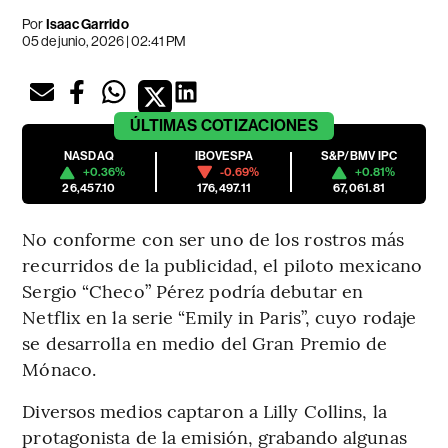
Por
Isaac Garrido
05 de junio, 2026 | 02:41 PM
ÚLTIMAS
COTIZACIONES
NASDAQ
IBOVESPA
S&P/BMV IPC
+0.36%
-0.69%
+0.81%
26,457.10
176,497.11
67,061.81
No conforme con ser uno de los rostros más
recurridos de la publicidad, el piloto mexicano
Sergio “Checo” Pérez podría debutar en
Netflix en la serie “Emily in Paris”, cuyo rodaje
se desarrolla en medio del Gran Premio de
Mónaco.
Diversos medios captaron a Lilly Collins, la
protagonista de la emisión, grabando algunas