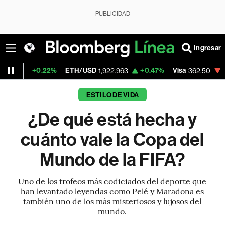
PUBLICIDAD
Ingresar
22%
ETH/USD
+0.47%
Visa
-2.15%
Merc
1,922.963
362.50
ESTILO DE VIDA
¿De qué está hecha y
cuánto vale la Copa del
Mundo de la FIFA?
Uno de los trofeos más codiciados del deporte que
han levantado leyendas como Pelé y Maradona es
también uno de los más misteriosos y lujosos del
mundo.