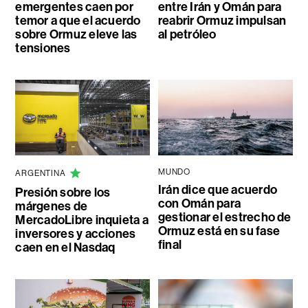
emergentes caen por
entre Irán y Omán para
temor a que el acuerdo
reabrir Ormuz impulsan
sobre Ormuz eleve las
al petróleo
tensiones
MUNDO
ARGENTINA
Irán dice que acuerdo
Presión sobre los
con Omán para
márgenes de
gestionar el estrecho de
MercadoLibre inquieta a
Ormuz está en su fase
inversores y acciones
final
caen en el Nasdaq