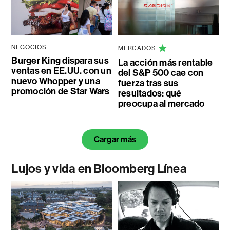
NEGOCIOS
MERCADOS
Burger King dispara sus
La acción más rentable
ventas en EE.UU. con un
del S&P 500 cae con
nuevo Whopper y una
fuerza tras sus
promoción de Star Wars
resultados: qué
preocupa al mercado
Cargar más
Lujos y vida en Bloomberg Línea