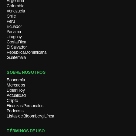
Argentina
Colombia
Venezuela
Chile
Perú
Ecuador
Panamá
Uruguay
Costa Rica
El Salvador
República Dominicana
Guatemala
SOBRE NOSOTROS
Economía
Mercados
Dólar Hoy
Actualidad
Cripto
Finanzas Personales
Podcasts
Listas de Bloomberg Línea
TÉRMINOS DE USO