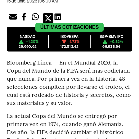
16 de junio, 2026 | 06:00 AM
ÚLTIMAS
COTIZACIONES
NASDAQ
IBOVESPA
S&P/BMV IPC
+1.30%
-1.73%
+0.82%
26,690.62
172,513.42
66,938.64
Bloomberg Línea — En el Mundial 2026, la
Copa del Mundo de la FIFA será más codiciada
que nunca. Por primera vez en la historia, 48
selecciones compiten por llevarse el trofeo, el
cual está rodeado de historia y secretos, como
sus materiales y su valor.
La actual Copa del Mundo se entregó por
primera vez en 1974, cuando ganó Alemania.
Ese año, la FIFA decidió cambiar el histórico