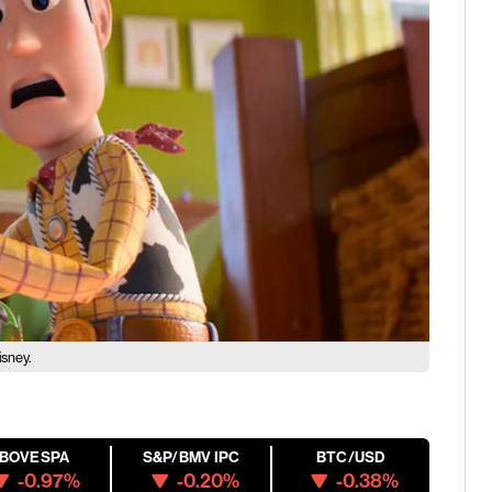
isney.
IBOVESPA
S&P/BMV IPC
BTC/USD
-0.97%
-0.20%
-0.38%