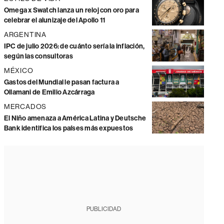
Omega x Swatch lanza un reloj con oro para
celebrar el alunizaje del Apollo 11
ARGENTINA
IPC de julio 2026: de cuánto sería la inflación,
según las consultoras
MÉXICO
Gastos del Mundial le pasan factura a
Ollamani de Emilio Azcárraga
MERCADOS
El Niño amenaza a América Latina y Deutsche
Bank identifica los países más expuestos
PUBLICIDAD