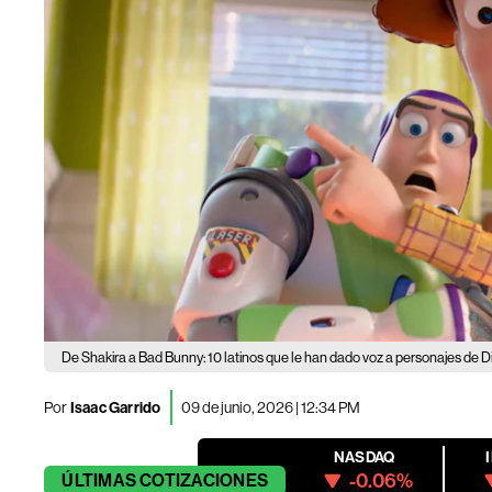
De Shakira a Bad Bunny: 10 latinos que le han dado voz a personajes de D
Por
Isaac Garrido
09 de junio, 2026 | 12:34 PM
NASDAQ
-0.06%
ÚLTIMAS
COTIZACIONES