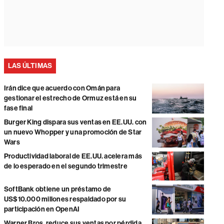
LAS ÚLTIMAS
Irán dice que acuerdo con Omán para
gestionar el estrecho de Ormuz está en su
fase final
Burger King dispara sus ventas en EE.UU. con
un nuevo Whopper y una promoción de Star
Wars
Productividad laboral de EE.UU. acelera más
de lo esperado en el segundo trimestre
SoftBank obtiene un préstamo de
US$10.000 millones respaldado por su
participación en OpenAI
Warner Bros. reduce sus ventas por pérdida