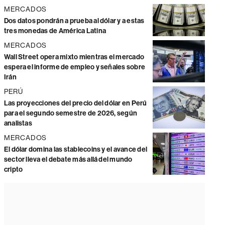
MERCADOS
Dos datos pondrán a prueba al dólar y a estas
tres monedas de América Latina
MERCADOS
Wall Street opera mixto mientras el mercado
espera el informe de empleo y señales sobre
Irán
PERÚ
Las proyecciones del precio del dólar en Perú
para el segundo semestre de 2026, según
analistas
MERCADOS
El dólar domina las stablecoins y el avance del
sector lleva el debate más allá del mundo
cripto