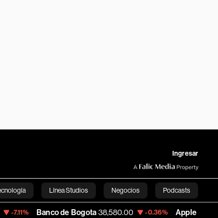
Ingresar
ecnología
Línea Studios
Negocios
Podcasts
nco de Bogota
38,580.00
Apple
311.38
-0.36%
+0.14%
English