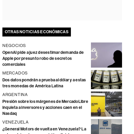
OTRAS NOTICIAS ECONÓMICAS
NEGOCIOS
OpenAI pide a juez desestimar demanda de
Apple por presunto robo de secretos
comerciales
MERCADOS
Dos datos pondrán a prueba al dólar y a estas
tres monedas de América Latina
ARGENTINA
Presión sobre los márgenes de MercadoLibre
inquieta a inversores y acciones caen en el
Nasdaq
VENEZUELA
¿General Motors de vuelta en Venezuela? La