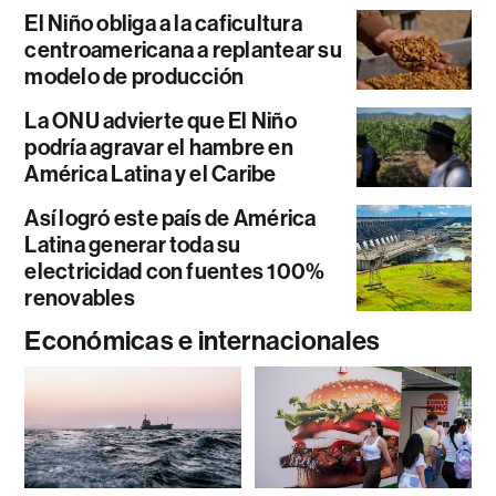
El Niño obliga a la caficultura
centroamericana a replantear su
modelo de producción
La ONU advierte que El Niño
podría agravar el hambre en
América Latina y el Caribe
Así logró este país de América
Latina generar toda su
electricidad con fuentes 100%
renovables
Económicas e internacionales