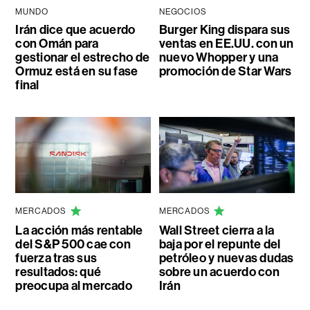
MUNDO
NEGOCIOS
Irán dice que acuerdo
Burger King dispara sus
con Omán para
ventas en EE.UU. con un
gestionar el estrecho de
nuevo Whopper y una
Ormuz está en su fase
promoción de Star Wars
final
MERCADOS
MERCADOS
La acción más rentable
Wall Street cierra a la
del S&P 500 cae con
baja por el repunte del
fuerza tras sus
petróleo y nuevas dudas
resultados: qué
sobre un acuerdo con
preocupa al mercado
Irán