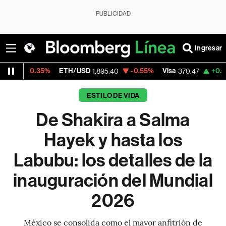
PUBLICIDAD
Ingresar
35%
ETH/USD
-0.55%
Visa
+0.52%
Merca
1,895.40
370.47
ESTILO DE VIDA
De Shakira a Salma
Hayek y hasta los
Labubu: los detalles de la
inauguración del Mundial
2026
México se consolida como el mayor anfitrión de