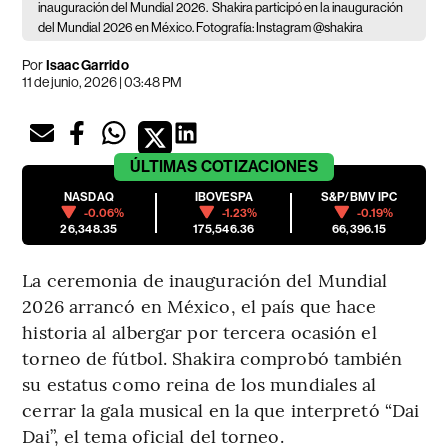
inauguración del Mundial 2026.
Shakira participó en la inauguración
del Mundial 2026 en México. Fotografía: Instagram @shakira
Por
Isaac Garrido
11 de junio, 2026 | 03:48 PM
ÚLTIMAS
COTIZACIONES
NASDAQ
IBOVESPA
S&P/BMV IPC
-0.06%
-1.23%
-0.19%
26,348.35
175,546.36
66,396.15
La ceremonia de inauguración del Mundial
2026 arrancó en México, el país que hace
historia al albergar por tercera ocasión el
torneo de fútbol. Shakira comprobó también
su estatus como reina de los mundiales al
cerrar la gala musical en la que interpretó “Dai
Dai”, el tema oficial del torneo.