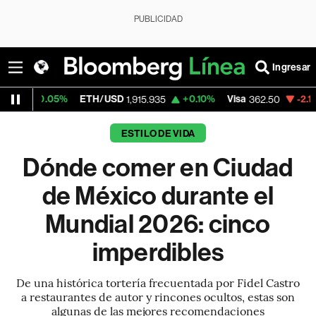
PUBLICIDAD
Ingresar
5%
ETH/USD
+0.10%
Visa
-2.15%
Mercado
1,915.935
362.50
ESTILO DE VIDA
Dónde comer en Ciudad
de México durante el
Mundial 2026: cinco
imperdibles
De una histórica tortería frecuentada por Fidel Castro
a restaurantes de autor y rincones ocultos, estas son
algunas de las mejores recomendaciones