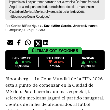
imperdibles.
Los peatones caminan por la avenida Reforma frente al
Ángel de la Independencia durante la hora pico de la mañana en
Ciudad de México, México, el viernes 29 de junio de 2018.
(Bloomberg/Cesar Rodriguez)
Por
Carlos M Rodriguez - David Alire Garcia - Andrea Navarro
03 de junio, 2026 | 10:12 AM
ÚLTIMAS
COTIZACIONES
S&P/BMV IPC
DÓLAR SPOT
NASDAQ
+0.82%
-0.43%
+1.30%
66,938.64
17.1355
26,690.62
Bloomberg — La Copa Mundial de la FIFA 2026
está a punto de comenzar en la Ciudad de
México. Para hacerla aún más especial, la
selección mexicana jugará el partido inaugural.
Cientos de miles de aficionados al fútbol