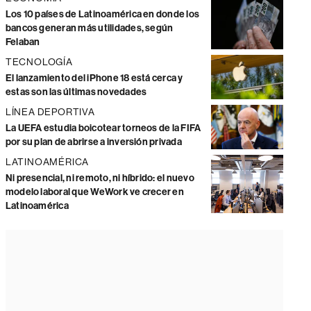
Los 10 países de Latinoamérica en donde los
bancos generan más utilidades, según
Felaban
TECNOLOGÍA
El lanzamiento del iPhone 18 está cerca y
estas son las últimas novedades
LÍNEA DEPORTIVA
La UEFA estudia boicotear torneos de la FIFA
por su plan de abrirse a inversión privada
LATINOAMÉRICA
Ni presencial, ni remoto, ni híbrido: el nuevo
modelo laboral que WeWork ve crecer en
Latinoamérica