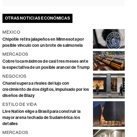
OTRAS NOTICIAS ECONÓMICAS
MÉXICO
Chipotle retira jalapeños en Minnesota por
posible vínculo con un brote de salmonela
MERCADOS
Cobre toca máximos de casi tres meses ante
la expectativa de un posible arancel de Trump
NEGOCIOS
Chanel supera a rivales del lujo con
crecimiento de dos dígitos, impulsado por los
diseños de Blazy
ESTILO DE VIDA
Live Nation elige a Brasil para construir la
mayor arena techada de Sudamérica: los
detalles
MERCADOS