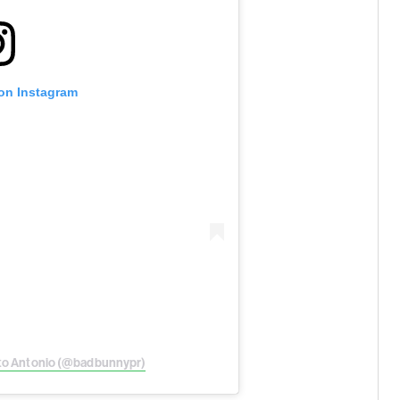
 on Instagram
ito Antonio (@badbunnypr)