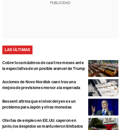
PUBLICIDAD
LAS ÚLTIMAS
Cobre toca máximos de casi tres meses ante
la expectativa de un posible arancel de Trump
Acciones de Novo Nordisk caen tras una
mejora de previsiones menor a la esperada
Bessent afirma que el nivel del yen es un
problema para Japón y otras monedas
Ofertas de empleo en EE.UU. cayeron en
junio; los despidos se mantuvieron limitados