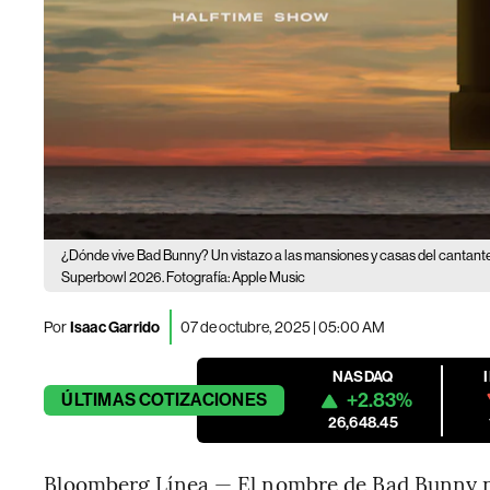
¿Dónde vive Bad Bunny? Un vistazo a las mansiones y casas del cantant
Superbowl 2026. Fotografía: Apple Music
Por
Isaac Garrido
07 de octubre, 2025 | 05:00 AM
NASDAQ
+2.83%
ÚLTIMAS
COTIZACIONES
26,648.45
Bloomberg Línea — El nombre de Bad Bunny no 