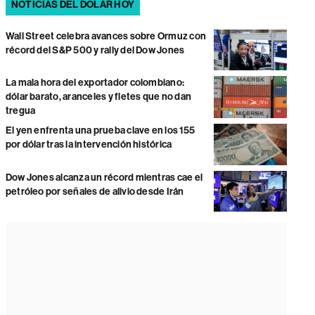
NOTICIAS DEL DÓLAR HOY
Wall Street celebra avances sobre Ormuz con
récord del S&P 500 y rally del Dow Jones
La mala hora del exportador colombiano:
dólar barato, aranceles y fletes que no dan
tregua
El yen enfrenta una prueba clave en los 155
por dólar tras la intervención histórica
Dow Jones alcanza un récord mientras cae el
petróleo por señales de alivio desde Irán