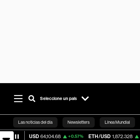
Seleccione un país
Las noticias del día
Newsletters
Línea Mundial
TC/USD
64,104.68
ETH/USD
1,872.328
+0.57%
+0.26%
Bloomberg 