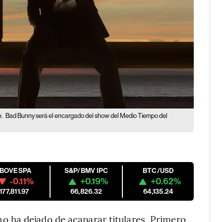
e.
Bad Bunny será el encargado del show del Medio Tiempo del
IBOVESPA
S&P/BMV IPC
BTC/USD
-0.11%
+0.19%
+0.62%
177,811.97
66,826.32
64,135.24
ha dejado de acaparar titulares. Primero,