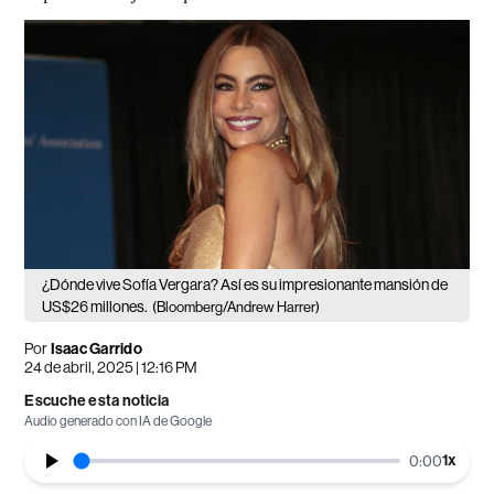
¿Dónde vive Sofía Vergara? Así es su impresionante mansión de
US$26 millones.
(Bloomberg/Andrew Harrer)
Por
Isaac Garrido
24 de abril, 2025 | 12:16 PM
Escuche esta noticia
Audio generado con IA de Google
1
x
0:00