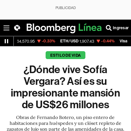
PUBLICIDAD
Ingresar
-0.33%
ETH/USD
-0.44%
Visa
64,570.95
1,907.43
368.54
ESTILO DE VIDA
¿Dónde vive Sofía
Vergara? Así es su
impresionante mansión
de US$26 millones
Obras de Fernando Botero, un piso entero de
habitaciones para huéspedes y un clóset repleto de
zapatos de lujo son parte de las amenidades de la casa.