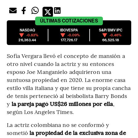
ÚLTIMAS
COTIZACIONES
NASDAQ
IBOVESPA
S&P/BMV IPC
-0.83%
-0.09%
-0.46%
26,363.44
177,726.17
66,525.18
Sofía Vergara llevó el concepto de mansión a
otro nivel cuando la actriz y su entonces
esposo Joe Manganielo adquirieron una
suntuosa propiedad en 2020. La enorme casa
estilo villa italiana y que tiene su propia cancha
de tenis perteneció al beisbolista Barry Bonds
y
la pareja pagó US$26 millones por ella
,
según Los Angeles Times.
La actriz colombiana no se conformó y
sometió
la propiedad de la exclusiva zona de