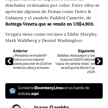
diseñador ordenados por color. Entre ellos se
aprecian algunos de firmas como Dolce &
Gabanna y el modelo Padded Cassette, de
Bottega Veneta que se vende en US$4.900.
Vergara tiene como vecinos a Eddie Murphy,
Mark Wahlberg y Denzel Washington.
Anterior
Siguiente
¿Pensando en mudarte?
Batallas, videojuegos y una
Estos son los mejores
bolsa de US$75 millones
países para vivir en 2026 en
“capaz de cambiar vidas”: así
América Latina y el mundo
es la Esports World Cup
2026
Convierta
Bloomberg Línea
en su fuente de
noticias
aquí
Isaac Garrido