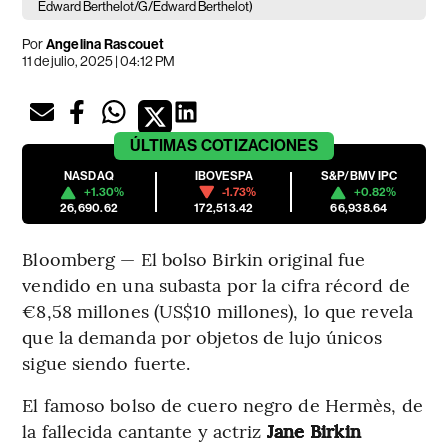
Edward Berthelot/G/Edward Berthelot)
Por
Angelina Rascouet
11 de julio, 2025 | 04:12 PM
ÚLTIMAS
COTIZACIONES
NASDAQ
IBOVESPA
S&P/BMV IPC
+1.30%
-1.73%
+0.82%
26,690.62
172,513.42
66,938.64
Bloomberg — El bolso Birkin original fue
vendido en una subasta por la cifra récord de
€8,58 millones (US$10 millones), lo que revela
que la demanda por objetos de lujo únicos
sigue siendo fuerte.
El famoso bolso de cuero negro de Hermès, de
la fallecida cantante y actriz
Jane Birkin