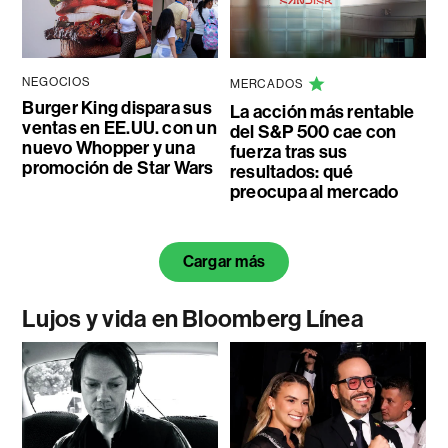
NEGOCIOS
MERCADOS
Burger King dispara sus
La acción más rentable
ventas en EE.UU. con un
del S&P 500 cae con
nuevo Whopper y una
fuerza tras sus
promoción de Star Wars
resultados: qué
preocupa al mercado
Cargar más
Lujos y vida en Bloomberg Línea