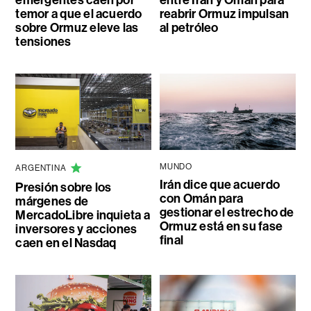
emergentes caen por
entre Irán y Omán para
temor a que el acuerdo
reabrir Ormuz impulsan
sobre Ormuz eleve las
al petróleo
tensiones
MUNDO
ARGENTINA
Irán dice que acuerdo
Presión sobre los
con Omán para
márgenes de
gestionar el estrecho de
MercadoLibre inquieta a
Ormuz está en su fase
inversores y acciones
final
caen en el Nasdaq