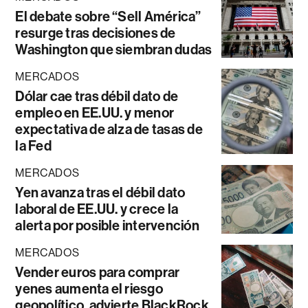
El debate sobre “Sell América”
resurge tras decisiones de
Washington que siembran dudas
MERCADOS
Dólar cae tras débil dato de
empleo en EE.UU. y menor
expectativa de alza de tasas de
la Fed
MERCADOS
Yen avanza tras el débil dato
laboral de EE.UU. y crece la
alerta por posible intervención
MERCADOS
Vender euros para comprar
yenes aumenta el riesgo
geopolítico, advierte BlackRock