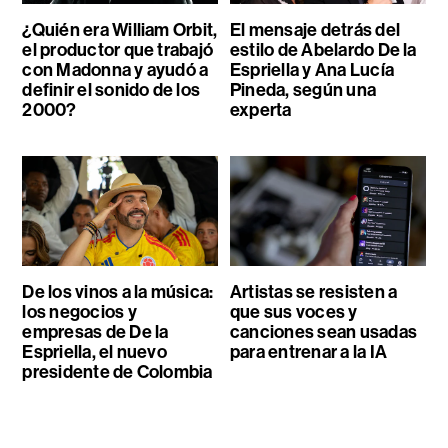
¿Quién era William Orbit,
El mensaje detrás del
el productor que trabajó
estilo de Abelardo De la
con Madonna y ayudó a
Espriella y Ana Lucía
definir el sonido de los
Pineda, según una
2000?
experta
De los vinos a la música:
Artistas se resisten a
los negocios y
que sus voces y
empresas de De la
canciones sean usadas
Espriella, el nuevo
para entrenar a la IA
presidente de Colombia