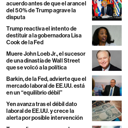
acuerdo antes de que el arancel
del 50% de Trump agrave la
disputa
Trump reactiva el intento de
destituir a la gobernadora Lisa
Cook de la Fed
Muere John Loeb Jr., el sucesor
de una dinastía de Wall Street
que se volcó a la política
Barkin, de la Fed, advierte que el
mercado laboral de EE.UU. está
en un “equilibrio débil”
Yen avanza tras el débil dato
laboral de EE.UU. y crece la
alerta por posible intervención