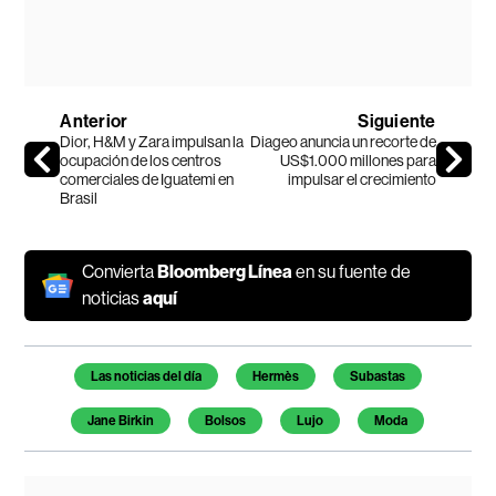
Anterior
Siguiente
Dior, H&M y Zara impulsan la
Diageo anuncia un recorte de
ocupación de los centros
US$1.000 millones para
comerciales de Iguatemi en
impulsar el crecimiento
Brasil
Convierta
Bloomberg Línea
en su fuente de
noticias
aquí
Temas de este artículo
Las noticias del día
Hermès
Subastas
Jane Birkin
Bolsos
Lujo
Moda