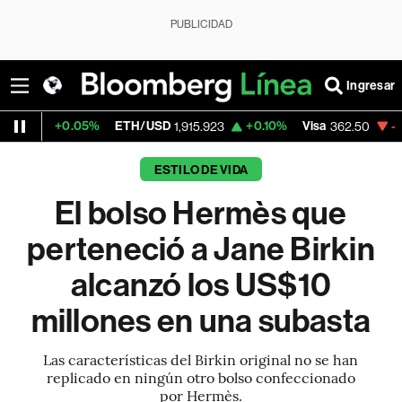
PUBLICIDAD
Ingresar
.05%
ETH/USD
+0.10%
Visa
-2.15%
Merc
1,915.923
362.50
ESTILO DE VIDA
El bolso Hermès que
perteneció a Jane Birkin
alcanzó los US$10
millones en una subasta
Las características del Birkin original no se han
replicado en ningún otro bolso confeccionado
por Hermès.