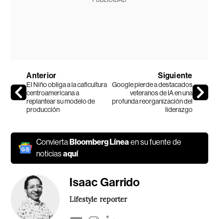
Anterior
Siguiente
El Niño obliga a la caficultura
Google pierde a destacados
centroamericana a
veteranos de IA en una
replantear su modelo de
profunda reorganización del
producción
liderazgo
Convierta
Bloomberg Línea
en su fuente de
noticias
aquí
Isaac Garrido
Lifestyle reporter