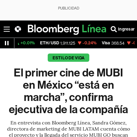
PUBLICIDAD
Ingresar
.01%
ETH/USD
-0.24%
Visa
-0.28%
Merca
1,911.125
368.54
ESTILO DE VIDA
El primer cine de MUBI
en México “está en
marcha”, confirma
ejecutiva de la compañía
En entrevista con Bloomberg Línea, Sandra Gómez,
directora de marketing de MUBI LATAM cuenta cómo
el proyecto y la llegada del servicio MUBI GO buscan