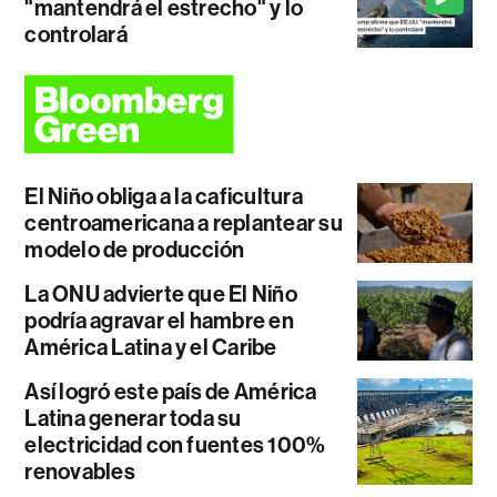
"mantendrá el estrecho" y lo
controlará
El Niño obliga a la caficultura
centroamericana a replantear su
modelo de producción
La ONU advierte que El Niño
podría agravar el hambre en
América Latina y el Caribe
Así logró este país de América
Latina generar toda su
electricidad con fuentes 100%
renovables