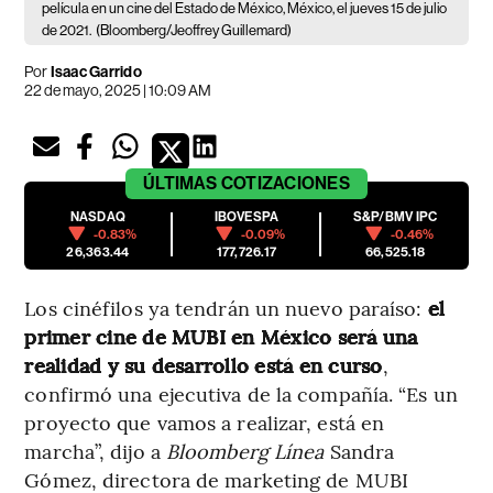
película en un cine del Estado de México, México, el jueves 15 de julio
de 2021.
(Bloomberg/Jeoffrey Guillemard)
Por
Isaac Garrido
22 de mayo, 2025 | 10:09 AM
ÚLTIMAS
COTIZACIONES
NASDAQ
IBOVESPA
S&P/BMV IPC
-0.83%
-0.09%
-0.46%
26,363.44
177,726.17
66,525.18
Los cinéfilos ya tendrán un nuevo paraíso:
el
primer cine de MUBI en México será una
realidad y su desarrollo está en curso
,
confirmó una ejecutiva de la compañía. “Es un
proyecto que vamos a realizar, está en
marcha”, dijo a
Bloomberg Línea
Sandra
Gómez, directora de marketing de MUBI