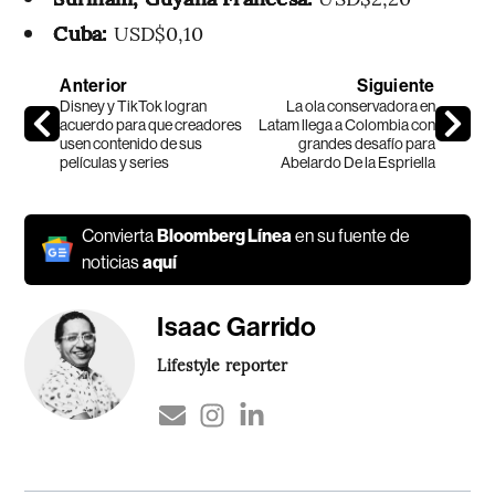
Cuba:
USD$0,10
Anterior
Siguiente
Disney y TikTok logran
La ola conservadora en
acuerdo para que creadores
Latam llega a Colombia con
usen contenido de sus
grandes desafío para
películas y series
Abelardo De la Espriella
Convierta
Bloomberg Línea
en su fuente de
noticias
aquí
Isaac Garrido
Lifestyle reporter