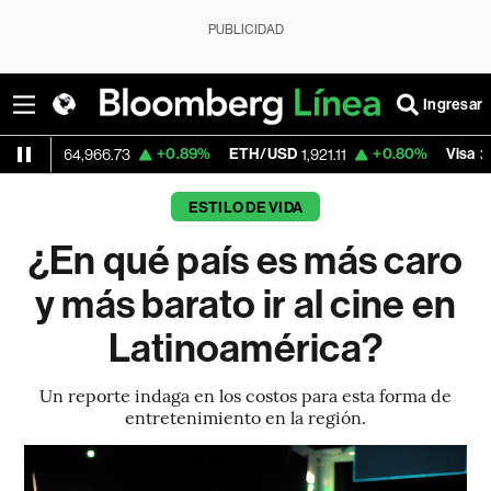
PUBLICIDAD
Ingresar
+0.89%
ETH/USD
+0.80%
Visa
4,966.73
1,921.11
366.425
ESTILO DE VIDA
¿En qué país es más caro
y más barato ir al cine en
Latinoamérica?
Un reporte indaga en los costos para esta forma de
entretenimiento en la región.