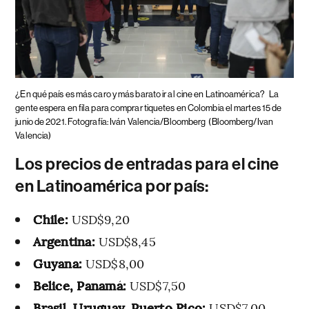
¿En qué país es más caro y más barato ir al cine en Latinoamérica?
La
gente espera en fila para comprar tiquetes en Colombia el martes 15 de
junio de 2021. Fotografía: Iván Valencia/Bloomberg
(Bloomberg/Ivan
Valencia)
Los precios de entradas para el cine
en Latinoamérica por país:
Chile:
USD$9,20
Argentina:
USD$8,45
Guyana:
USD$8,00
Belice, Panamá:
USD$7,50
Brasil, Uruguay, Puerto Rico:
USD$7,00