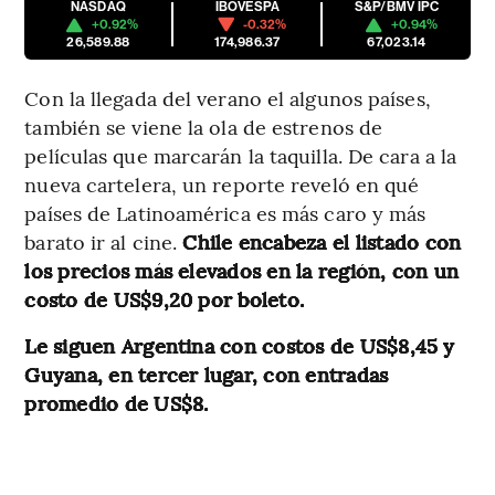
NASDAQ
IBOVESPA
S&P/BMV IPC
+0.92%
-0.32%
+0.94%
26,589.88
174,986.37
67,023.14
Con la llegada del verano el algunos países,
también se viene la ola de estrenos de
películas que marcarán la taquilla. De cara a la
nueva cartelera, un reporte reveló en qué
países de Latinoamérica es más caro y más
barato ir al cine.
Chile encabeza el listado con
los precios más elevados en la región, con un
costo de US$9,20 por boleto.
Le siguen Argentina con costos de US$8,45 y
Guyana, en tercer lugar, con entradas
promedio de US$8.