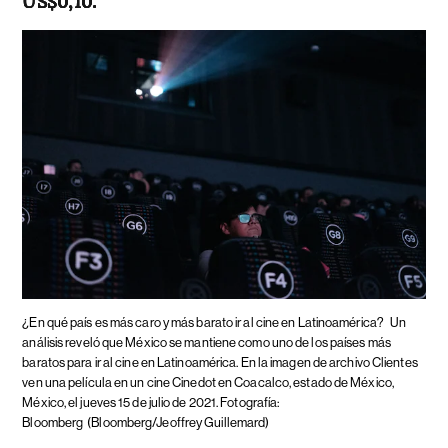
US$0,10.
¿En qué país es más caro y más barato ir al cine en Latinoamérica?
Un
análisis reveló que México se mantiene como uno de los países más
baratos para ir al cine en Latinoamérica. En la imagen de archivo Clientes
ven una película en un cine Cinedot en Coacalco, estado de México,
México, el jueves 15 de julio de 2021. Fotografía:
Bloomberg
(Bloomberg/Jeoffrey Guillemard)