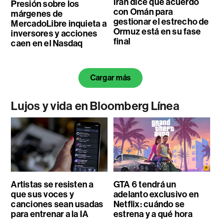
Irán dice que acuerdo
Presión sobre los
con Omán para
márgenes de
gestionar el estrecho de
MercadoLibre inquieta a
Ormuz está en su fase
inversores y acciones
final
caen en el Nasdaq
Cargar más
Lujos y vida en Bloomberg Línea
Artistas se resisten a
GTA 6 tendrá un
que sus voces y
adelanto exclusivo en
canciones sean usadas
Netflix: cuándo se
para entrenar a la IA
estrena y a qué hora